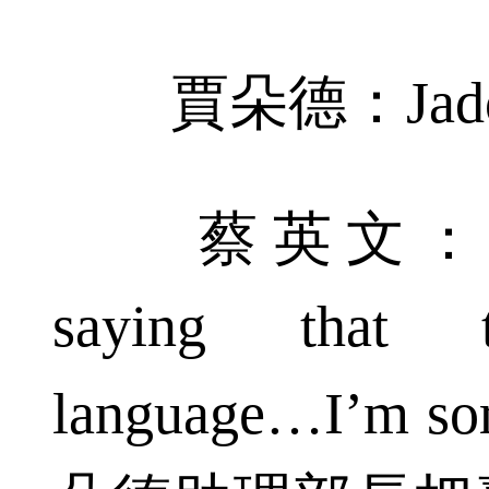
賈朵德：Jadot
蔡英文：I hav
saying that t
language…I’m