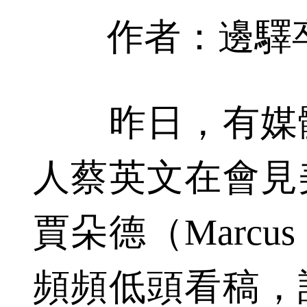
作者：邊驛
昨日，有媒體
人蔡英文在會見
賈朵德（Marcus
頻頻低頭看稿，