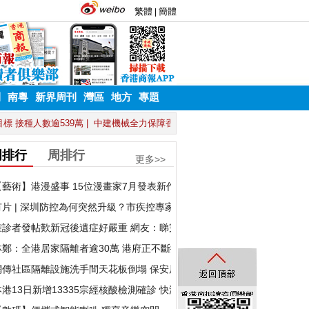
刊
南粵
新界周刊
灣區
地方
專題