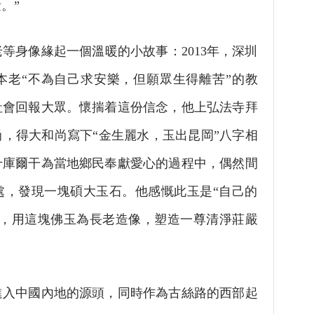
。”
身像緣起一個溫暖的小故事：2013年，深圳
本老“不為自己求安樂，但願眾生得離苦”的教
社會回報大眾。懷揣着這份信念，他上弘法寺拜
，得大和尚寫下“金生麗水，玉出昆岡”八字相
什庫爾干為當地鄉民奉獻愛心的過程中，偶然間
深處，發現一塊碩大玉石。他感慨此玉是“自己的
願，用這塊佛玉為長老造像，塑造一尊清淨莊嚴
中國內地的源頭，同時作為古絲路的西部起