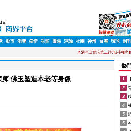
產
股市
消費
疫情
視頻
圖集
評論
社團
神州
台海
環球
副
宗师 佛玉塑造本老等身像