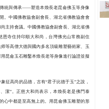
的傳統與傳承——塑造本煥長老昆侖佛玉等身像
召開。中國佛教協會副會長、湖北省佛教協會會
和尚主持會議。中國佛教協會副會長、湖北省佛
慈恩寺住持印順大和尚，台灣佛光山常務副住
法师等高僧大德與國內多名頂級雕塑藝術家、玉
何用昆侖玉石雕鑿本煥長老等身像進行論證並擬
征高尚的品德，古有“君子比德于玉”之說，
勇、潔”。正慈大和尚表示，本煥長老是佛門泰
子的心中都是至高無上的。用昆侖佛玉雕塑的形