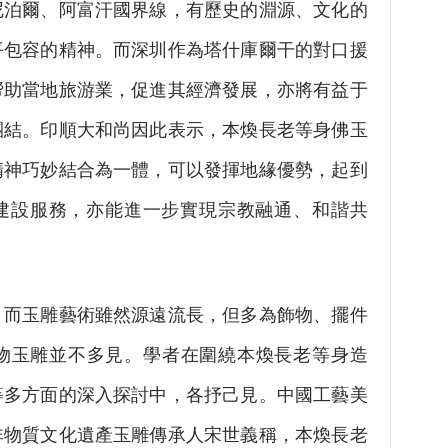
尼泊爾、阿富汗國界線，有歷史的淵源、文化的
平包容的精神。而深圳作為塔什庫爾干的對口援
帮助當地旅游業，促進其經濟發展，亦將有益于
團結。印順大和尚因此表示，本煥長老等身佛玉
精神巧妙結合為一體，可以發揮地緣優勢，起到
”建設服務，亦能進一步實現宗教融通、和諧共
玉雕藝術雖然源遠流長，但多為飾物、擺件
物玉雕並不多見。學者在圍繞本煥長老等身造
等多方面的深入探討中，各抒己見。中國工藝美
非物質文化遺產玉雕傳承人宋世義稱，本煥長老