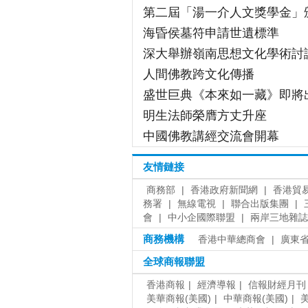
第二屆「湯一介人文獎學金」
海昏侯墓符申請世遺標準
深大舉辦嶺南思想文化學術討
人間佛教跨文化傳播
盛世巨典《本來如一藏》即將
明生法師榮膺方丈升座
中國佛教講經交流會開幕