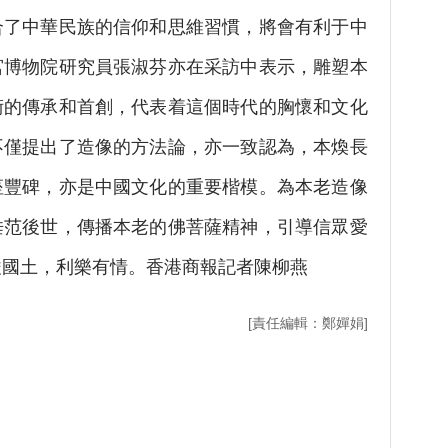
合了中華民族的信仰和思維習慣，將會有利于中
宮博物院研究員張淑芬亦在采訪中表示，雕塑本
術的傳承和首創，代表着這個時代的胸懷和文化
不僅提出了造像的方法論，亦一致認為，本煥長
座豐碑，亦是中國文化的重要楷模。為本老造像
垂范後世，傳播本老的佛菩薩精神，引導信眾愛
嚴國土，利樂有情。香港商報記者陳柳燕
[責任編輯：鄭嬋娟]