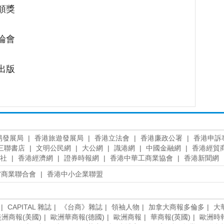
頒獎
論會
出版