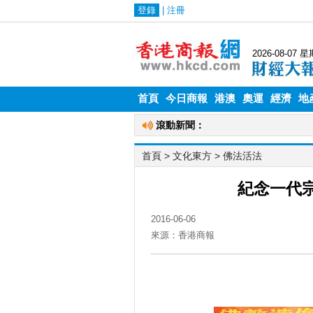
首頁
今日商報
港澳
奧運
經濟
地
首頁
>
文化東方
>
佛法活法
紀念一代
2016-06-06
來源：香港商報