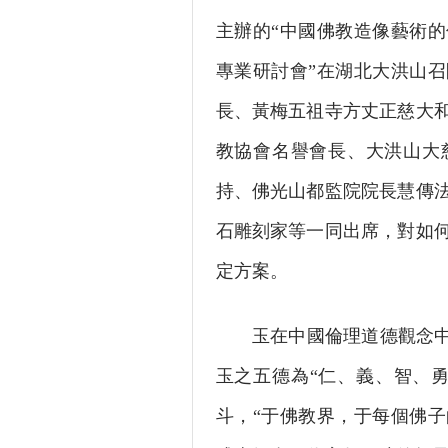
主辦的“中國佛教造像藝術
專業研討會”在湖北大洪山
長、黃梅五祖寺方丈正慈大
教協會名譽會長、大洪山大
持、佛光山都監院院長慧傳
石雕刻家等一同出席，對如
定方案。
玉在中國倫理道德觀念中象
玉之五德為“仁、義、智、
斗，“于佛教界，于每個佛