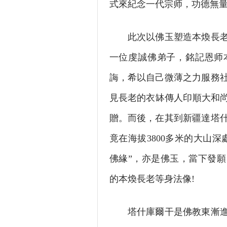
式來紀念一代宗师，功德無量
此次以佛玉塑造本煥長老等
一位虔誠佛弟子，銘記恩师
誨，希以自己微薄之力服務
見長老的衣缽傳人印順大和尚
贈。而後，在其到新疆達塔
竟在海拔3800多米的大山
佛緣”，亦是佛玉，當下發
的本煥長老等身法像!
塔什庫爾干是佛教東漸進入