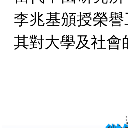
李兆基頒授榮譽
其對大學及社會