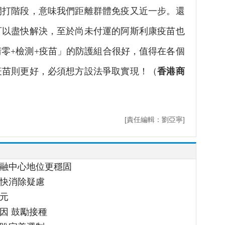
開打階段，意味我們距離群體免疫又近一步。還
可以盡快解決，至於尚未付運的阿斯利康疫苗也
零+檢測+疫苗」的防護組合很好，值得在各個
疫苗則更好，必須想方設法爭取實現！（
香港商
[責任編輯：劉亞寧]
金融中心地位更穩固
盡快消除疑慮
元
因 鼓勵接種