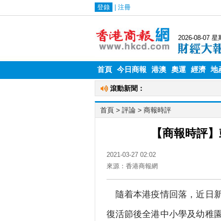
首頁
今日商報
港澳
奧運
經濟
地
首頁
>
評論
>
商報時評
【商報時評】
2021-03-27 02:02
來源：香港商報網
隨着本港疫情回落，近日新
復活節後全港中小學及幼稚