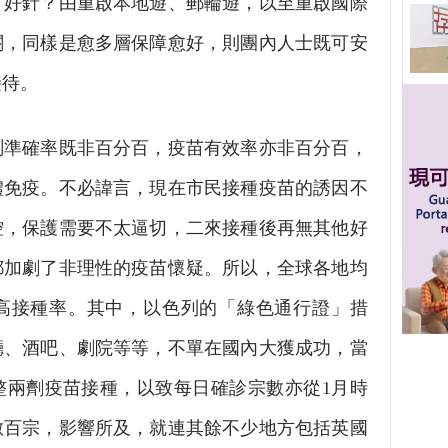
打好針？由重啟本地遊、郵輪遊，以至重啟國際
關，同樣是愈多層保障愈好，則團內人士既可安
接待。
準確率既非百分百，疫苗有效率亦非百分百，
體免疫。不必諱言，現在市民接種疫苗的誘因不
控，保護需要不太逼切，二來接種後再無其他好
都加劇了非理性的疫苗懷疑。所以，全球各地均
高接種率。其中，以色列的「綠色通行證」措
廳、酒吧、劇院等等，不單在國內大獲成功，當
整兩劑疫苗接種，以致每日確診宗數亦從1月時
數百宗，影響所及，就連其餘不少地方包括英國