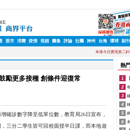
產
股市
消費
疫情
視頻
圖集
評論
社團
神州
台海
環球
副
鼓勵更多接種 創條件迎復常
增確診數字降至低單位數，教育局26日宣布，
園，三分二學生皆可回校面授半日課，而本地遊