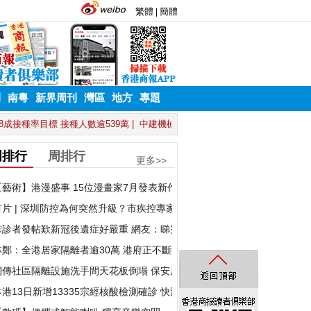
刊
南粵
新界周刊
灣區
地方
專題