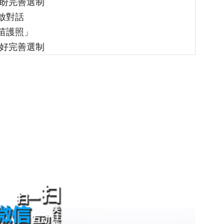
期盼完善選制
啟對話
苗護照」
更好完善選制