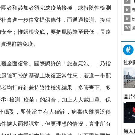
帶團者和參加者須完成疫苗接種，或持陰性檢測
濟社會進一步復常提供條件，而通過檢測、接種
的安全；惟歸根究底，要把風險降至最低，長遠
、實現群體免疫。
難全面復常。國際認許的「旅遊氣泡」，乃指
在風險可控的基礎上恢復正常往來；若進一步配
境者均打好針兼持陰性檢測結果，多管齊下、多
零+檢測+疫苗」的組合，加上人人戴口罩、保
分穩妥，即使當中有人確診，病毒也難廣泛傳
條件擴大面授課堂，但更理想的情況，豈非所有