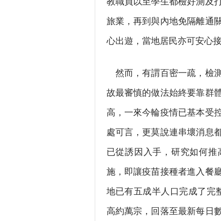
教職員以至學生都檢好測及
旅業，再到與內地免隔離通
心出遊，當地居民亦可安心
然而，有謂百密一疏，檢測
故最審慎的做法始終要靠群
高，一來今輪疫情已基本受
處可言，更莫說連串壞消息
已從誘因入手，研究如何推
施，即讓疫苗接種者進入餐
地已有五成半人口完成了完
高約萬宗，回落至最新每日