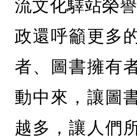
流文化驛站榮譽
政還呼籲更多
者、圖書擁有
動中來，讓圖
越多，讓人們