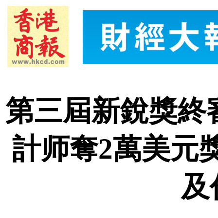
第三屆新銳獎終
計师奪2萬美元
及