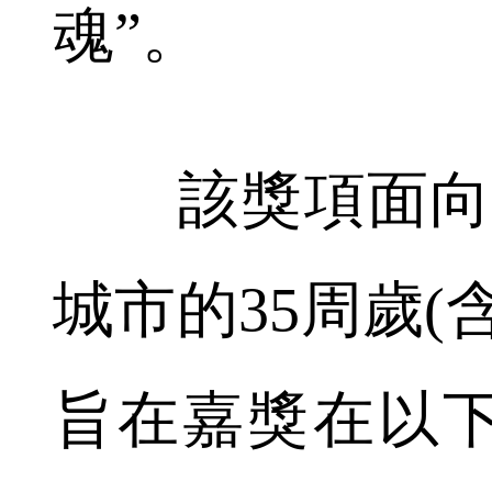
魂”。
該獎項面向來
城市的35周歲(
旨在嘉獎在以