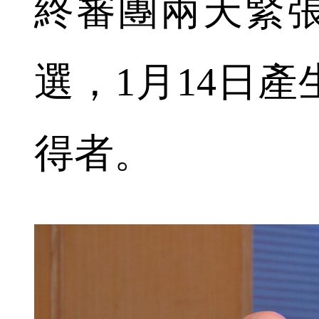
終審團兩天緊
選，1月14日產
得者。