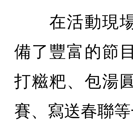
在活動現場
備了豐富的節
打糍粑、包湯
賽、寫送春聯等