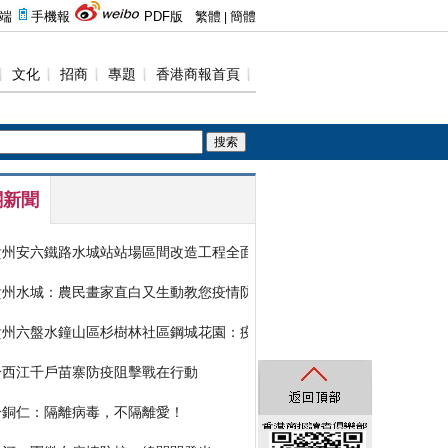
關新聞
貴州安六鐵路水城站站場區間改造工程全面復工
貴州水城：農民畫家直白又生動教您疫情防控知識
貴州六盤水鐘山區杉樹林社區鋼城花園：疫情聯防聯控小區居民「憑票出
黔西江千戶苗寨防疫阻擊戰在行動
黔銅仁：隔離病毒，不隔離愛！