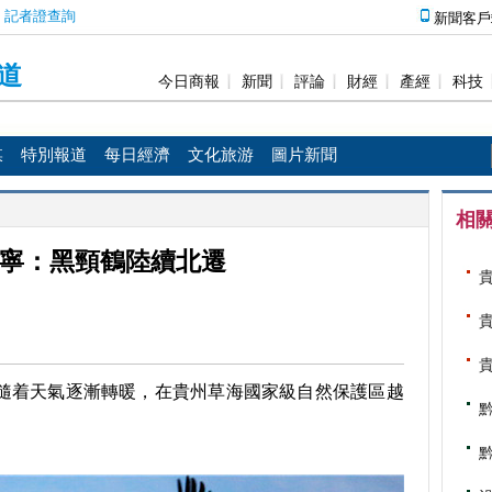
媒
特別報道
每日經濟
文化旅游
圖片新聞
相
寧：黑頸鶴陸續北遷
，隨着天氣逐漸轉暖，在貴州草海國家級自然保護區越