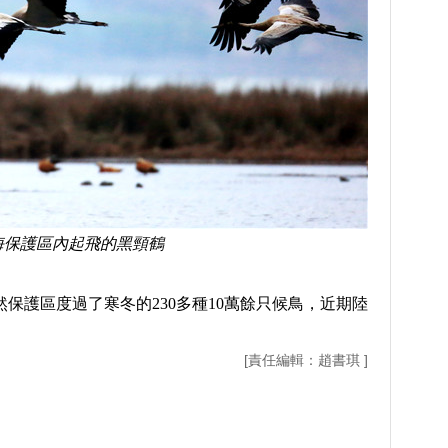
海保護區內起飛的黑頸鶴
護區度過了寒冬的230多種10萬餘只候鳥，近期陸
[責任編輯：趙書琪 ]