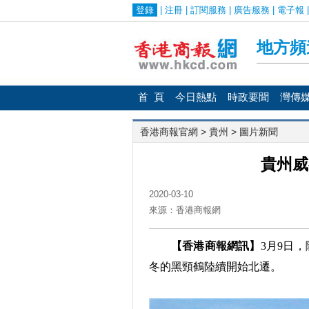
首 頁
今日熱點
時政要聞
灣傳
香港商報官網
>
貴州
> 圖片新聞
貴州威
2020-03-10
來源：香港商報網
【香港商報網訊】
3月9日
冬的黑頸鶴陸續開始北遷。