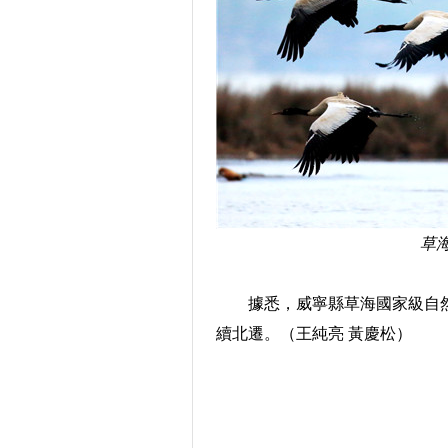
草
據悉，威寧縣草海國家級自然保
續北遷。（王純亮 黃慶松）