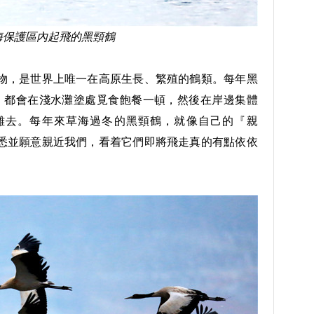
海保護區內起飛的黑頸鶴
，是世界上唯一在高原生長、繁殖的鶴類。每年黑
，都會在淺水灘塗處覓食飽餐一頓，然後在岸邊集體
離去。每年來草海過冬的黑頸鶴，就像自己的『親
悉並願意親近我們，看着它們即將飛走真的有點依依