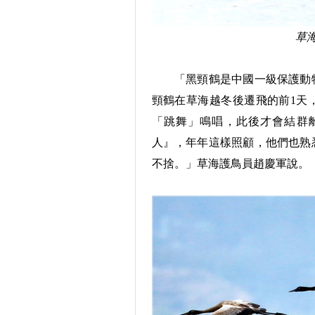
草
「黑頸鶴是中國一級保護動物
頸鶴在草海越冬後遷飛的前1天
「跳舞」鳴唱，此後才會結群
人』，年年這樣照顧，他們也熟
不捨。」草海護鳥員趙慶軍說。