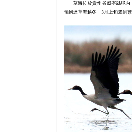
草海位於貴州省威寧縣境內，
旬到達草海越冬，3月上旬遷到