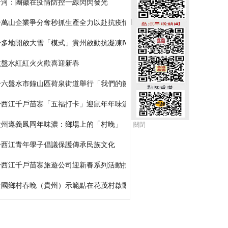
沿河：團徽在疫情防控一線閃閃發光
黔萬山企業爭分奪秒抓生產全力以赴抗疫情
黔多地開啟大雪「模式」貴州啟動抗凝凍Ⅳ級應急響應
六盤水紅紅火火歡喜迎新春
黔六盤水市鐘山區荷泉街道舉行「我們的節日·春節」活動
黔西江千戶苗寨「五福打卡」迎鼠年年味濃
貴州遵義鳳岡年味濃：鄉場上的「村晚」
關閉
黔西江青年學子倡議保護傳承民族文化
黔西江千戶苗寨旅遊公司迎新春系列活動拉開序幕
全國鄉村春晚（貴州）示範點在花茂村啟動