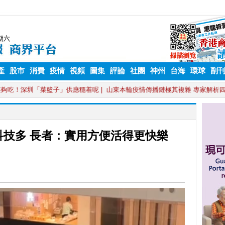
產
股市
消費
疫情
視頻
圖集
評論
社團
神州
台海
環球
副
科技多 長者：實用方便活得更快樂