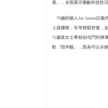
座」，全面展示樂齡科技於
79歲的藝人Joe Juni
上落樓梯，非常輕鬆舒服，
72歲黃女士專程由屯門到將
歡「陪伴貓」，因為可以令