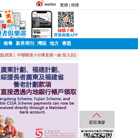
刊
南粵
新界周刊
灣區
地方
專題