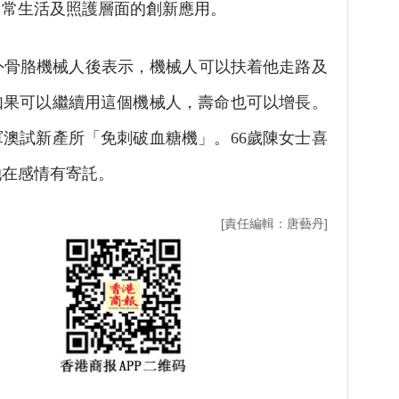
日常生活及照護層面的創新應用。
or試戴外骨胳機械人後表示，機械人可以扶着他走路及
如果可以繼續用這個機械人，壽命也可以增長。
軍澳試新產所「免刺破血糖機」。66歲陳女士喜
她在感情有寄託。
[責任編輯：唐藝丹]