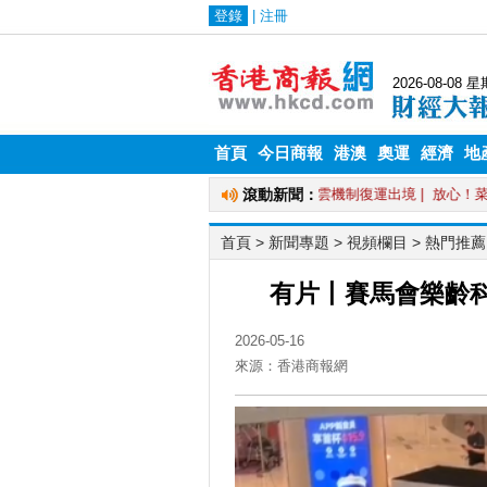
首頁
今日商報
港澳
奧運
經濟
地
首頁
> 新聞專題 >
視頻欄目
>
熱門推薦
有片丨賽馬會樂齡
2026-05-16
來源：香港商報網