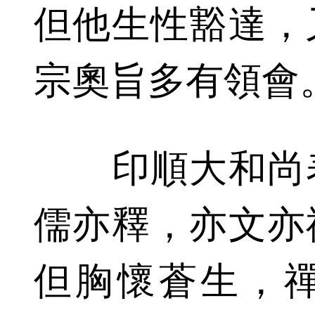
但他生性豁達，
宗奧旨多有領會
印順大和尚表
儒亦釋，亦文亦
但胸懷蒼生，