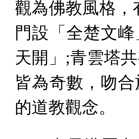
觀為佛教風格，
門設「全楚文峰
天開」;青雲塔
皆為奇數，吻合
的道教觀念。