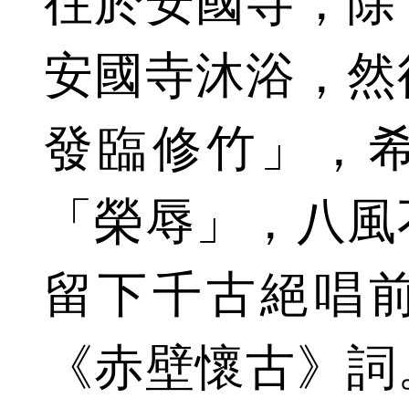
往於安國寺，除
安國寺沐浴，然
發臨修竹」，
「榮辱」，八風
留下千古絕唱
《赤壁懷古》詞