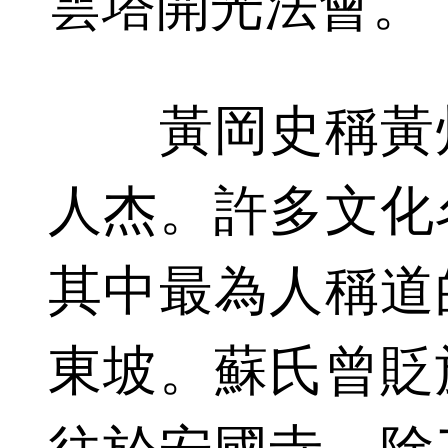
雲塔開光法會。
黃岡史稱黃州
人杰。許多文化
其中最為人稱道
東坡。蘇氏曾貶