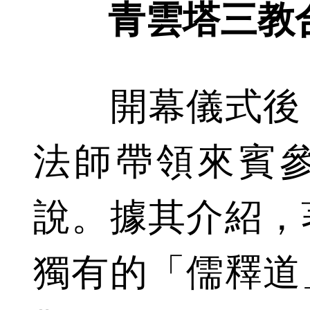
青雲塔三教
開幕儀式後，
法師帶領來賓
說。據其介紹，
獨有的「儒釋道