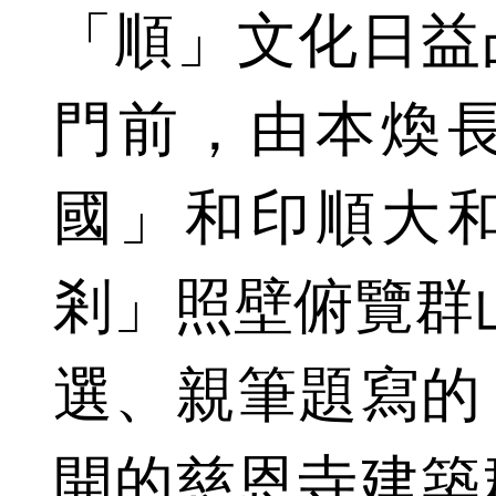
「順」文化日益
門前，由本煥
國」和印順大
剎」照壁俯覽群
選、親筆題寫的
開的慈恩寺建築