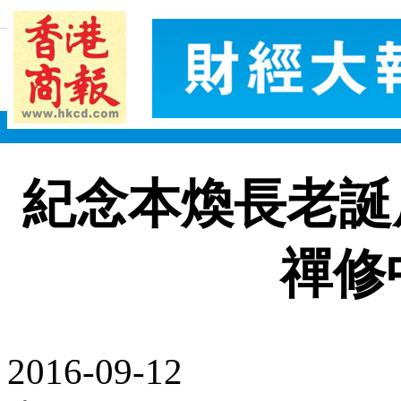
紀念本煥長老誕辰
禪修
2016-09-12