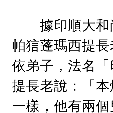
據印順大和尚
帕狺蓬瑪西提長
依弟子，法名「
提長老說：「本
一樣，他有兩個