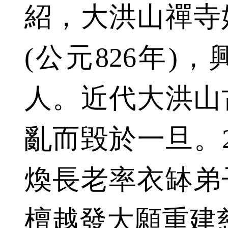
紹，大洪山禪寺
(公元826年)
人。近代大洪山
亂而毀於一旦。2
煥長老率衣缽弟
檀越發大願重建