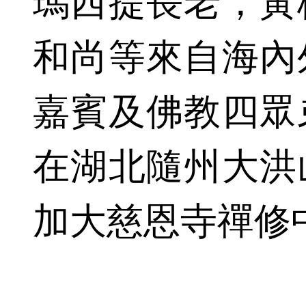
瑪西提長老，黃
和尚等來自海內
嘉賓及佛教四眾
在湖北隨州大洪
加大慈恩寺禪修