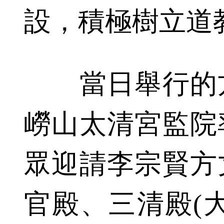
設，積極樹立道
當日舉行的方
嶗山太清宮監院
眾迎請李宗賢方
官殿、三清殿(