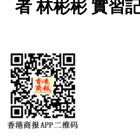
者 林彬彬 實習