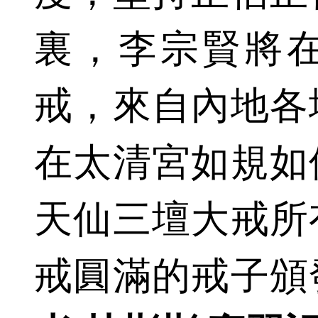
裏，李宗賢將
戒，來自內地各
在太清宮如規如
天仙三壇大戒所
戒圓滿的戒子頒