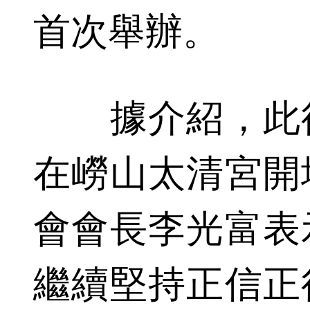
首次舉辦。
據介紹，此後
在嶗山太清宮開
會會長李光富表
繼續堅持正信正