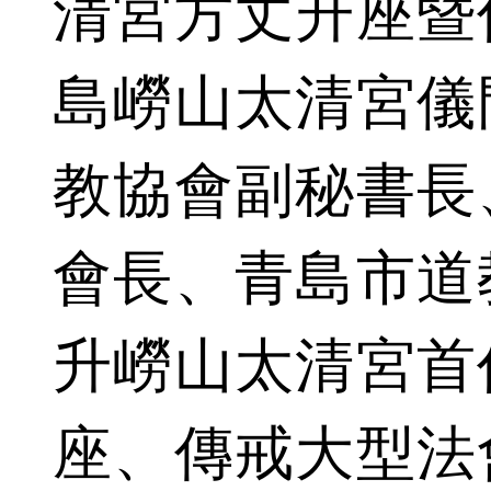
清宮方丈升座暨
島嶗山太清宮儀
教協會副秘書長
會長、青島市道
升嶗山太清宮首
座、傳戒大型法