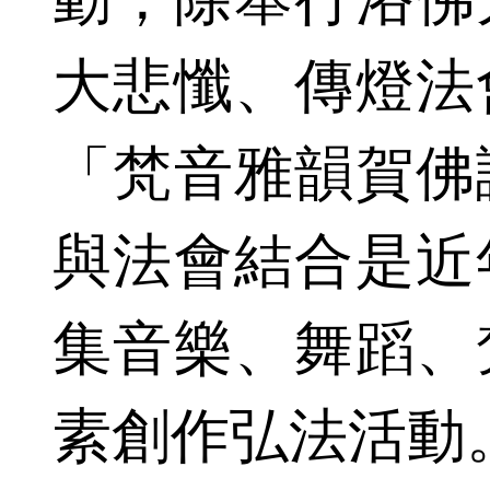
大悲懺、傳燈法
「梵音雅韻賀佛
與法會結合是近
集音樂、舞蹈、
素創作弘法活動