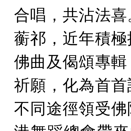
合唱，共沾法喜
蘅祁，近年積極
佛曲及偈頌專輯
祈願，化為首首
不同途徑領受佛