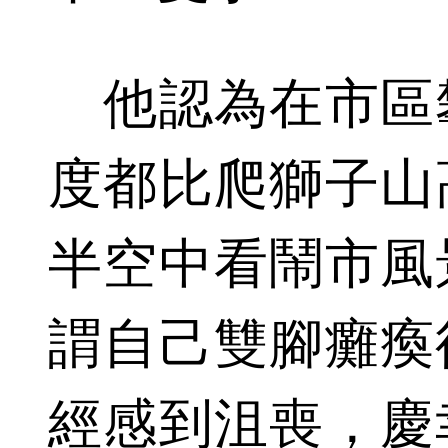
他認為在市區
度都比爬獅子山
半空中看鬧市風
謂自己雙腳癱瘓
經感到沮喪，慶