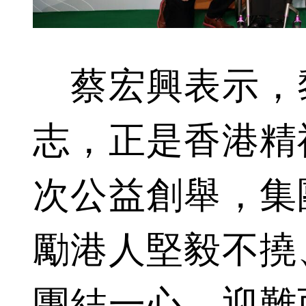
蔡宏興表示，
志，正是香港精
次公益創舉，集
勵港人堅毅不撓
團結一心，迎難