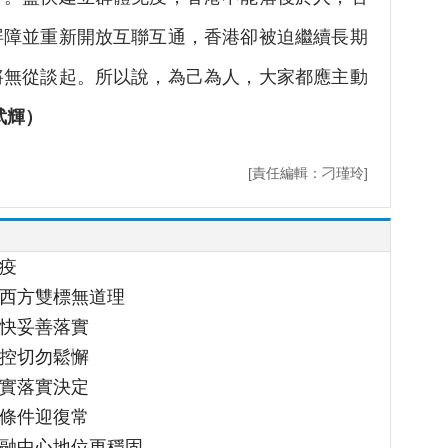
屏障並重新開放互聯互通，香港卻被迫繼續長期
將無從談起。所以說，為己為人，大家都應主動
武輝）
[責任編輯：刁瑾玲]
疫
 西方雙標無道理
盡快妥善落實
防控切勿鬆懈
切實落實決定
創條件迎復常
金融中心地位更穩固