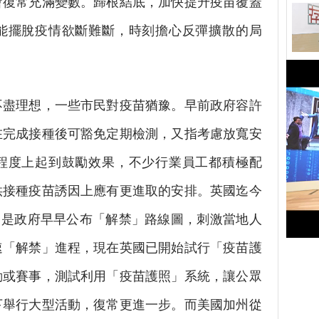
會復常充滿變數。歸根結底，加快提升疫苗覆蓋
能擺脫疫情欲斷難斷，時刻擔心反彈擴散的局
盡理想，一些市民對疫苗猶豫。早前政府容許
在完成接種後可豁免定期檢測，又指考慮放寬安
程度上起到鼓勵效果，不少行業員工都積極配
供接種疫苗誘因上應有更進取的安排。英國迄今
因是政府早早公布「解禁」路線圖，刺激當地人
速「解禁」進程，現在英國已開始試行「疫苗護
動或賽事，測試利用「疫苗護照」系統，讓公眾
下舉行大型活動，復常更進一步。而美國加州從