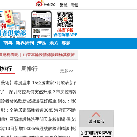
刊
南粵
新界周刊
灣區
地方
專題