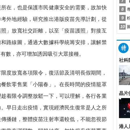
提所在，也是保護市民健康安全的需要，故加快
參考外地經驗，研究推出港版疫苗先導計劃，從
護照」放寬社交距離，以至「疫苗護照」對接互
線和路線圖，通過大數據科學統籌安排，讓解禁
中有數，亦可增加誘因吸引大眾接種。
限度放寬各項限令，復活節及清明長假期間，
動餐飲零售業「小陽春」。在長時間的疫情籠罩
望趁着限令調整放鬆一下，可以理解，各行各業
力。早日走出疫情，實現經濟民生復常是人之所
性傳播鏈，整體疫苗注射率還較低，不能忽視節