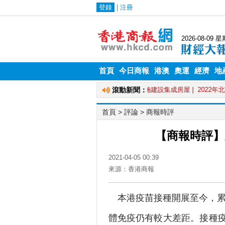
首頁
今日商報
港澳
奧運
經濟
地
首頁
>
評論
>
商報時評
【商報時評】
2021-04-05 00:39
來源：香港商報
本港疫苗接種開展至今，累積
體免疫仍有較大差距。接種