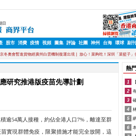
產
股市
消費
疫情
視頻
圖集
評論
社團
神州
台海
環球
副
應研究推港版疫苗先導計劃
逾54萬人接種，約佔全港人口7%，離達至群
疫苗實現群體免疫，限聚措施才能完全放開，這