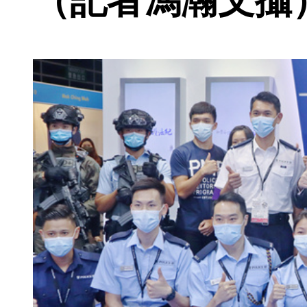
（記者馮瀚文攝