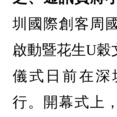
圳國際創客周
啟動暨花生U穀
儀式日前在深
行。開幕式上，