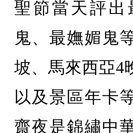
聖節當天評出
鬼、最嫵媚鬼
坡、馬來西亞4
以及景區年卡
齋夜是錦繡中