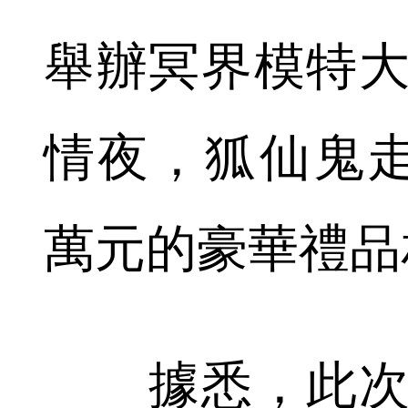
舉辦冥界模特大
情夜，狐仙鬼
萬元的豪華禮品
據悉，此次冥