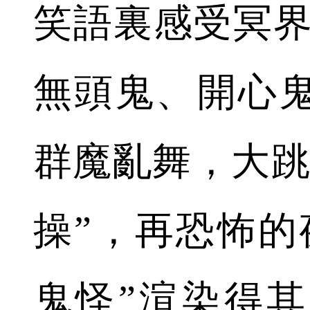
笑語裏感受冥界
無頭鬼、開心
群魔亂舞，大跳
操”，再恐怖的
鬼怪”渲染得