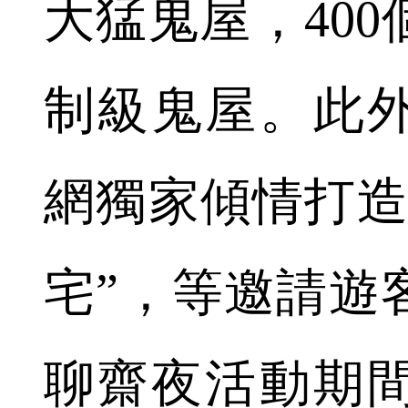
大猛鬼屋，40
制級鬼屋。此
網獨家傾情打造
宅”，等邀請遊
聊齋夜活動期