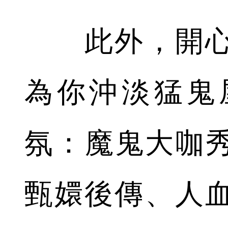
此外，開心
為你沖淡猛鬼
氛：魔鬼大咖秀
甄嬛後傳、人