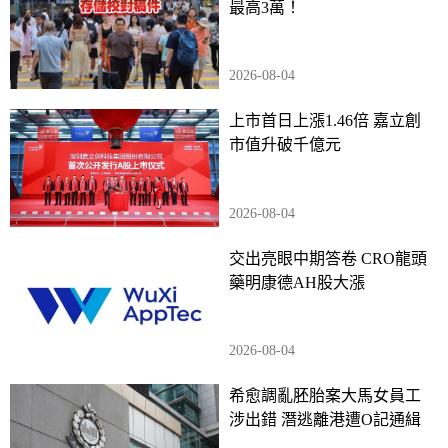
最高3萬！
2026-08-04
上市首日上漲1.46倍 嘉立創
市值升破千億元
2026-08-04
交出亮眼中期答卷 CRO龍頭
藥明康德AH股大漲
2026-08-04
希愈調亂胚胎案大馬女員工
涉出錯 潛逃離港遭O記通緝