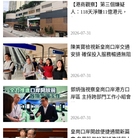
【港商觀察】第三個嫌疑
人：118天淨賺11億港元，
但……
2026-07-31
陳美寶檢視新皇崗口岸交通
安排 確保投入服務暢通無阻
2026-07-31
鄧炳強視察皇崗口岸港方口
岸區 主持跨部門工作小組會
議
2026-07-31
皇崗口岸開啟便捷通關新篇