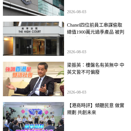
2026-08-03
Chanel四位前員工串謀偷取
總值1900萬元過季產品 被判
監4年至7年
2026-08-03
梁振英：樓盤名有英無中 中
英文皆不可偏廢
2026-08-03
【港商時評】傾聽民意 做實
規劃 共創未來