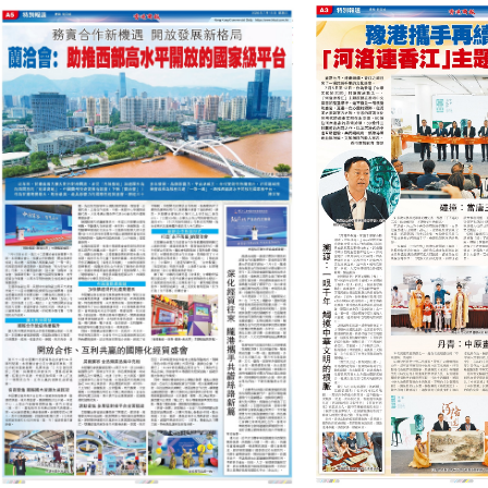
爭「十
開，半
微實事
五五」
小時生
「每月
末GDP
活圈再
一
邁上
升級
劇」，
7000億
邀您共
元新台
赴風骨
階
之約