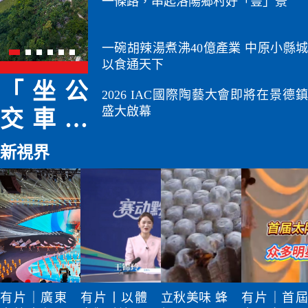
一條路，串起洛陽鄉村好「豐」景
一碗胡辣湯煮沸40億產業 中原小縣城
以食通天下
讀懂千
APEC數
這裏是
2026 IAC國際陶藝大會即將在景德鎮
盛大啟幕
年瓷
字周蓉
江西
都，從
城啟幕
「CHIN
新視界
完整的
數智聯
代言人
產業遺
通亞太
世界金
存開始
開放共
名片
拓新機
遇
有片｜廣東
有片丨以體
立秋美味 蜂
有片｜首屆