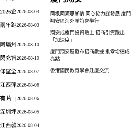
題」
休假，
城市IP
州「十
詔火將
推動醫
推動全
2026企
2026-08-03
五五」
燃 巍
同根同源思鄉情 同心協力謀發展 廈門
養結合
員應休
業家太
持續融
山新
翔安區海外聯誼會舉行
服務從
盡休、
兩年跑
2026-08-03
陽島年
入灣區
「夜」
「有」
休滿休
出加速
翔安成廈門投資熱土 招商引資跑出
會共探
打造
態待啟
向
足
度：新
「加速度」
新質發
「類深
「優」
阿壩州
2026-08-10
疆數字
展路徑
圳」營
跨越
明確
廈門翔安區發布招商數據 批零增速成
物流黑
商環境
閃充智
2026-08-10
「十五
亮點
馬重構
駕縱橫
五」發
行業生
香港國民教育學會赴廈交流
仰望全
2026-08-07
千里
展路徑
態
球高定
比亞迪
經濟總
江西萍
2026-08-06
中心開
溯源絲
量將再
鄉：力
業，
路核心
上三個
有片 |
2026-08-06
爭「十
U8L鼎
物產
百億台
循跡板
五五」
藏版同
階
深圳坪
2026-08-05
橋，提
末經濟
步上市
山商業
前入
總量突
江西贛
2026-08-04
矩陣熱
戲！坪
破1500
州：力
力全
山民生
億元