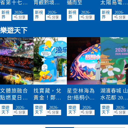
省第十七屆
育觀黔境 共
蛹而至
太陽島電影
運動會暨第
建山地民族
周紅毯閃耀
新視
2026-
新視
2026-
新視
2026-
新視
2026-
十屆殘疾人
特色體育強
松花江畔
界
08-10
界
08-09
界
08-08
界
08-06
分享
分享
分享
分享
運動會在茂
省
樂遊天下
名開幕
文體旅融合
找寶藏，兌
星空林海為
湖濱春城 山
點燃夏日消
黃金！鄭州
台!梧桐小鎮
水花都 2026
費熱情 蘭州
海昌首屆
·森林音樂季
滇池國際咖
樂遊
2026-
樂遊
2026-
樂遊
2026-
樂遊
2026-
七里河區文
「漁樂一夏·
點亮伊春南
啡文化嘉年
天下
08-04
天下
08-03
天下
08-03
天下
08-02
分享
分享
分享
分享
旅市場持續
趣味趕海
岔文旅新
華啟幕
升溫
節」驚喜上
「夜」態