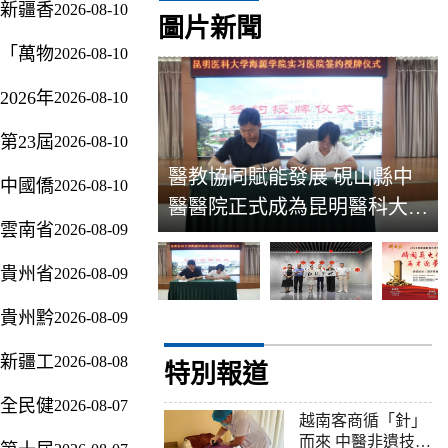
新疆香
2026-08-10
線
圖片新聞
港總商
「萬物
2026-08-10
會受邀
有約，
參加
2026年
2026-08-10
冰城再
2026新
第十七
啟」
疆・西
第23屆
2026-08-10
屆麗江
——第
王母瑤
東博會
芒果文
二十屆
醫教協同賦能發展 硯山縣中
池蟠桃
中國僑
2026-08-10
AI展
化季系
中國計
會——
醫醫院正式成為昆明醫科大學
聯常委
區蓄勢
列活動
算機學
阜康蟠
雲南省
2026-08-09
劉愛
海源學院實習醫院
待發
舉行
會物聯
桃品牌
第十七
麗：凝
頭部企
網大會
培育助
貴州省
2026-08-09
屆運動
聚僑心
業將攜
在哈爾
農活動
體育工
會在昆
僑力
前沿成
濱圓滿
貴州黔
2026-08-09
作先進
明開幕
同圓民
果亮相
落幕
南布依
集體和
族復興
新疆工
2026-08-08
族苗族
特別報道
先進個
中國夢
業數智
自治州
人表彰
全民健
2026-08-07
化轉型
成立70
會在黔
越南客商循「針」
身你我
地州行
周年慶
南州召
而來 中醫非遺技藝