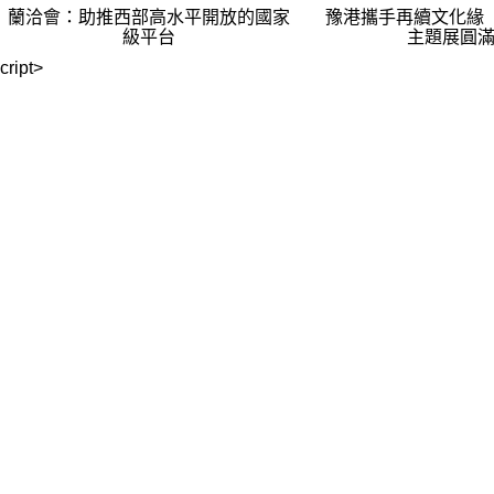
蘭洽會：助推西部高水平開放的國家
豫港攜手再續文化緣 
級平台
主題展圓
cript>