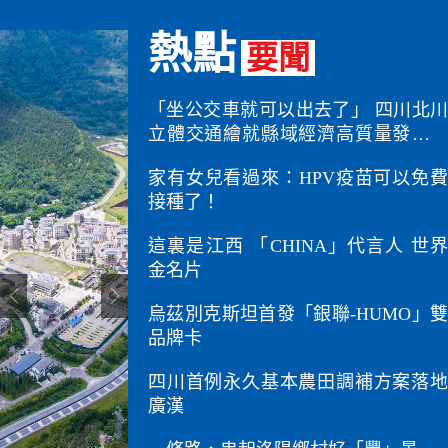
熱點
要聞
「坐公交車就可以出去了」 四川北川
立體交通繪就縣域經濟高質量發展振
興畫卷
家有女兒看過來：HPV疫苗可以免費
接種了！
這裏是江西 「CHINA」代言人 世界
金名片
烏茲別克斯坦首發「銀聯-HUMO」雙
品牌卡
四川首例永久基本農田調補方案落地
廣漢