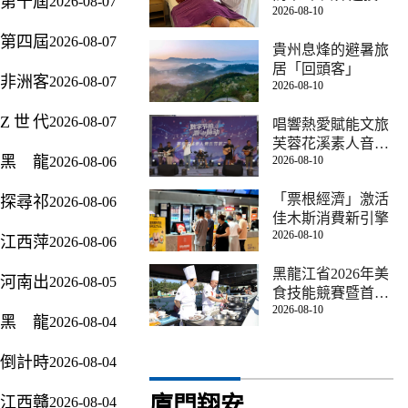
第十屆
2026-08-07
同行｜
暨人工
祝大會
2026-08-10
再獲跨國認可
開
兩岸大
2026年
智能賦
舉行
第四屆
2026-08-07
學生領
「全民
貴州息烽的避暑旅
能新型
遵義海
袖營
居「回頭客」
健身日
工業化
非洲客
2026-08-07
龍屯國
2026-08-10
「同心
（月）」
深度行
商赴湖
際影像
十載
貴州省
活動在
Z世代
2026-08-07
南邵東
唱響熱愛賦能文旅
文化周
青春未
主會場
烏魯木
鏡頭書
芙蓉花溪素人音樂
洽談對
將於8
來」分
活動在
齊市啟
黑龍
2026-08-06
2026-08-10
節嗨翻遊仙夏夜
寫邊境
接 攜
月15日
享會在
都勻啟
動
江：打
風華
手拓寬
開幕
榕舉行
「票根經濟」激活
幕
探尋祁
2026-08-06
造全民
黑河文
中非經
佳木斯消費新引擎
兩岸青
連山
健身新
旅短視
貿合作
2026-08-10
年以
江西萍
2026-08-06
「生態
格局
頻創造
新賽道
「尋
鄉「十
之變」
體旅融
營探索
黑龍江省2026年美
河南出
2026-08-05
福」之
五五」
2026「隴
合激活
食技能競賽暨首屆
邊境文
台帶薪
名 共
全力擦
原環保
2026-08-10
森林食品烹飪技能
經濟新
旅傳播
黑龍
2026-08-04
休假新
敘十年
亮四張
競賽在加格達奇區
世紀
動能
新路徑
江：答
政：領
情深
城市名
舉辦
行」活
倒計時
2026-08-04
好銀鈴
導幹部
片 打
動將啟
3天｜
「必答
要帶頭
造特色
程
廈門翔安
江西贛
2026-08-04
千年南