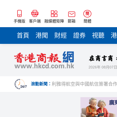
簡
手機版
客戶端
融媒體矩陣
郵箱
簡體
首頁
港聞
財經
證券
視聽
港
2026年 08月07
印度宣布成功試射中程彈道導
利雅得航空與中國航信簽署合
滾動新聞：
光伏硅料八巨頭簽署倡議：不
紫金礦業：旗下相關銅礦不屬於
谷歌母公司發債籌250億美元 