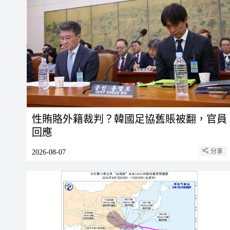
性賄賂外籍裁判？韓國足協舊賬被翻，官員
回應
分享
2026-08-07