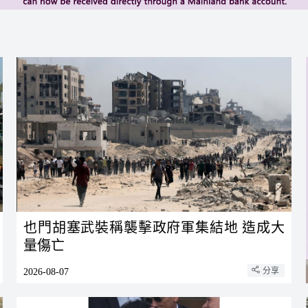
「粵菜師傅」職業技能大賽在河源開賽
地 造成大量傷亡
麻
也門胡塞武裝稱襲擊政府軍集結地 造成大
量傷亡
分享
2026-08-07