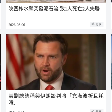
陝西柞水縣突發泥石流 致1人死亡2人失聯
分享
2026-08-06
美副總統稱與伊朗談判將「充滿波折且耗
時」
分享