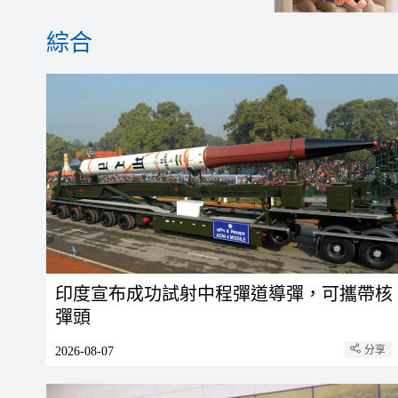
香迷糊了!第七屆粵港澳大灣區
綜合
也門胡塞武裝稱襲擊政府軍集結
將軍澳反毒品行動 檢11萬元大
印度宣布成功試射中程彈道導彈，可攜帶核
彈頭
分享
2026-08-07