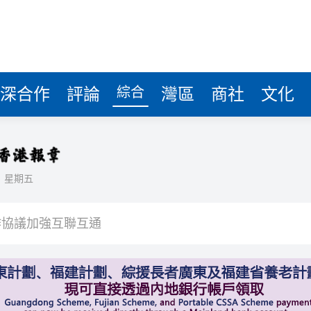
綜合
深合作
評論
灣區
商社
文化
日
星期五
彈，可攜帶核彈頭
作協議加強互聯互通
得低於成本價銷售
剛果（金）禁止出口的產品 股價漲近2%
獲逾4倍認購