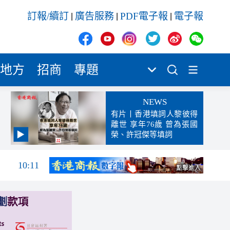
訂報/續訂
廣告服務
PDF電子報
電子報
|
|
|
地方
招商
專題
NEWS
有片丨香港填詞人黎彼得
離世 享年76歲 曾為張國
榮、許冠傑等填詞
10:13
10:11
10:10
10:06
10:00