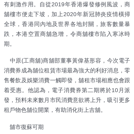
有刺激作用。自從2019年香港爆發修例風波，商
舖樓市便走下坡，加上2020年新冠肺炎疫情橫掃
全球，香港同內地及世界各地封關，旅客數量暴
跌，本港空置商舖急增，令商舖樓市陷入寒冰時
期。
中原(工商舖)商舖部董事黃偉基形容，今次電子
消費券成為舖位租賃市場最為強大的利好消息，零
售餐飲及娛樂消費一觸即發，舖租市場相應也會跟
着受惠。他認為，電子消費券第二期將於10月派
發，預料未來數月市民消費意欲將上升，吸引更多
租戶物色舖位開業，有助消化街上吉舖。
舖市復蘇可期