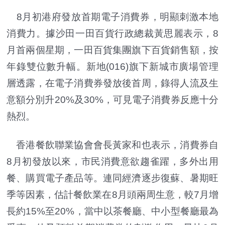
8月初港府發放首期電子消費券，明顯刺激本地
消費力。據沙田一田百貨行政總裁黃思麗表示，8
月首兩個星期，一田百貨集團旗下百貨銷售額，按
年錄雙位數升幅。新地(016)旗下新城市廣場管理
層透露，在電子消費券發放後首周，錄得人流及生
意額分別升20%及30%，可見電子消費券反應十分
熱烈。
香港餐飲聯業協會會長黃家和也表示，消費券自
8月初發放以來，市民消費意欲趨雀躍，多外出用
餐、購買電子產品等。連同經濟逐步復蘇、暑期旺
季等因素，估計餐飲業在8月頭兩周生意，較7月增
長約15%至20%，當中以茶餐廳、中小型餐廳最為