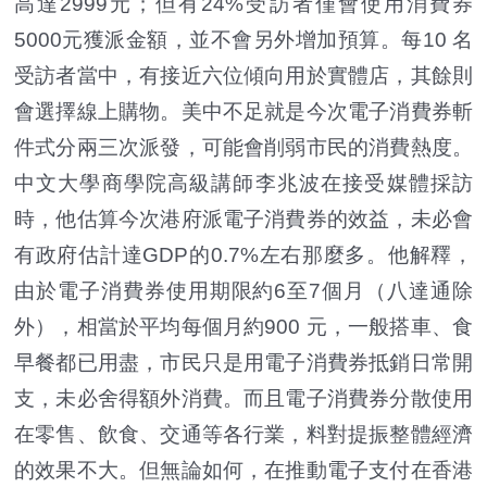
高達2999元；但有24%受訪者僅會使用消費券
5000元獲派金額，並不會另外增加預算。每10 名
受訪者當中，有接近六位傾向用於實體店，其餘則
會選擇線上購物。美中不足就是今次電子消費券斬
件式分兩三次派發，可能會削弱市民的消費熱度。
中文大學商學院高級講師李兆波在接受媒體採訪
時，他估算今次港府派電子消費券的效益，未必會
有政府估計達GDP的0.7%左右那麼多。他解釋，
由於電子消費券使用期限約6至7個月（八達通除
外），相當於平均每個月約900 元，一般搭車、食
早餐都已用盡，市民只是用電子消費券抵銷日常開
支，未必舍得額外消費。而且電子消費券分散使用
在零售、飲食、交通等各行業，料對提振整體經濟
的效果不大。但無論如何，在推動電子支付在香港