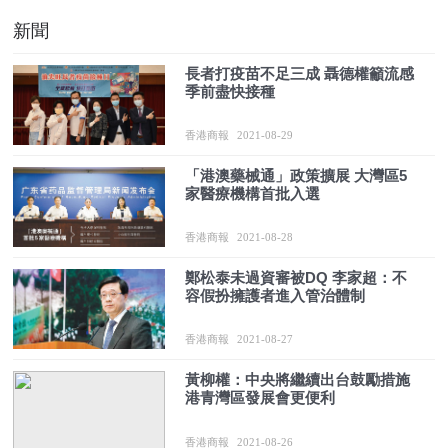
新聞
長者打疫苗不足三成 聶德權籲流感
季前盡快接種
香港商報
2021-08-29
「港澳藥械通」政策擴展 大灣區5
家醫療機構首批入選
香港商報
2021-08-28
鄭松泰未過資審被DQ 李家超：不
容假扮擁護者進入管治體制
香港商報
2021-08-27
黃柳權：中央將繼續出台鼓勵措施
港青灣區發展會更便利
香港商報
2021-08-26