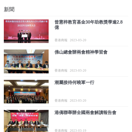
新聞
曾憲梓教育基金30年助教獎學逾2.8
億
香港商報
2023-03-20
佛山總會辦兩會精神學習會
香港商報
2023-03-20
潮屬接待何曉軍一行
香港商報
2023-03-20
港僑聯舉辦全國兩會解讀報告會
香港商報
2023-03-19