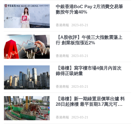
中銀香港BoC Pay 2月消費交易筆
數按年升逾40%
香港商報
2023-03-21
【A股收評】午後三大指數震蕩上
行 創業板指漲近2%
香港商報
2023-03-21
【港樓】寫字樓市場4個月內首次
錄得正吸納量
香港商報
2023-03-21
【港樓】新一期綠置居價單出爐 料
28日起揀樓 最平首期3.7萬元可上
車
香港商報
2023-03-21