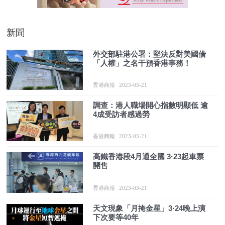
新聞
外交部駐港公署：堅決反對美國借
「人權」之名干預香港事務！
香港商報
2023-03-21
調查：港人職場開心指數明顯低 逾
4成受訪者感過勞
香港商報
2023-03-21
高鐵香港段4月通全國 3·23起車票
開售
香港商報
2023-03-21
天文現象「月掩金星」3·24晚上演
下次要等40年