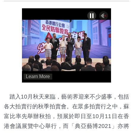
踏入10月秋天來臨，藝術界迎來不少盛事，包括
各大拍賣行的秋季拍賣會。在眾多拍賣行之中，蘇
富比率先舉辦秋拍，預展於即日至10月11日在香
港會議展覽中心舉行，而「典亞藝博2021」亦將