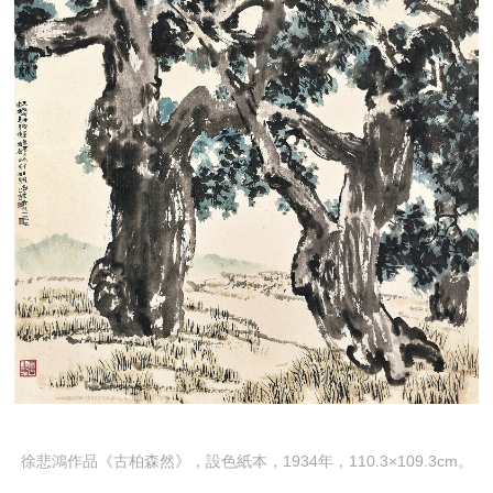
徐悲鴻作品《古柏森然》，設色紙本，1934年，110.3×109.3cm。