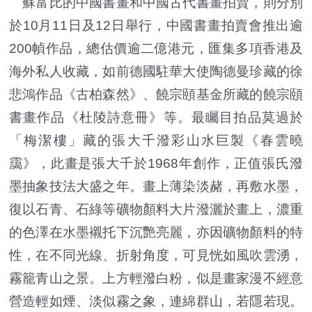
蘇富比的中國書畫和中國古代書畫拍賣，則分別
於10月11日及12日舉行，中國書畫拍賣會推出逾
200幀作品，總估價逾二億港元，匯集多項香港及
海外私人收藏，如前德國駐華大使陶德曼珍藏的徐
悲鴻作品《古柏森然》、饒宗頤基金所藏的饒宗頤
書畫作品《杜陵詩意冊》等。最矚目拍品莫過於
「梅潔樓」藏的張大千潑彩山水巨製《春雲曉
靄》，此畫是張大千於1968年創作，正值張氏潑
墨抽象技法大盛之年。畫上薄染淡赭，再敷水墨，
復以石青、石綠等礦物顏料大片潑灑於畫上，濃重
的色澤在水墨襯托下沉艷亮麗，亦因礦物顏料的特
性，在不同光線、折射角度，可見恍如風吹雲湧，
霧籠青山之景。上方輕潑白粉，似是畫家漫不經意
營造輕如煙、淡似霧之象，連綿群山，若隱若現。