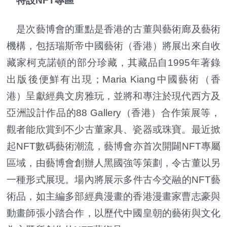
特設NFT專區
是次藝博會的重點是香港的古董與藝術廊及藝術
機構，包括瑞斯帝中國藝術（香港）將展出來自收
藏家柯克諾頓的部分珍藏，其藏品自1995年著錄
出版後便鮮有出現；Maria Kiang中國藝術（香
港）呈獻經典文房雅玩，並將和專注於現代西方及
亞洲設計作品的88 Gallery（香港）合作策展等，
觀者能欣賞到不少古董家具、瓷器或珠寶。最近掀
起NFT數碼藝術潮流，藝博會亦首次開闢NFT專屬
區域，由藝博會創辦人黑國強等策劃，令古董以另
一種形式展現。場內將展示多件古今交融的NFT藝
術品，如主編多部經典漫畫的香港漫畫家曹志豪與
動畫師張小踏合作，以歷代中國皇朝的藝術與文化