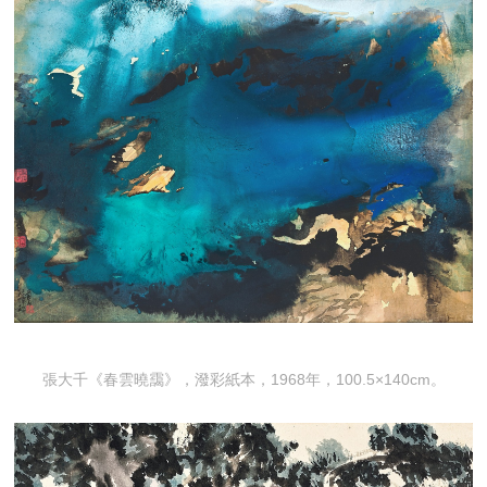
張大千《春雲曉靄》，潑彩紙本，1968年，100.5×140cm。