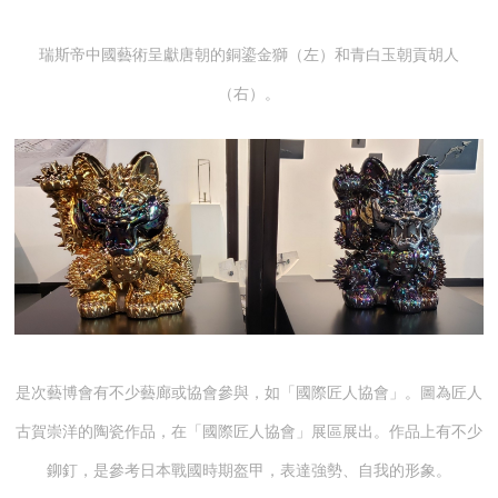
瑞斯帝中國藝術呈獻唐朝的銅鎏金獅（左）和青白玉朝貢胡人
（右）。
是次藝博會有不少藝廊或協會參與，如「國際匠人協會」。圖為匠人
古賀崇洋的陶瓷作品，在「國際匠人協會」展區展出。作品上有不少
鉚釘，是參考日本戰國時期盔甲，表達強勢、自我的形象。