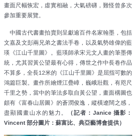
畫面尺幅恢宏，虛實相融，大氣磅礴，難怪曾多次
參加重要展覽。
中國古代書畫拍賣則呈獻逾百件名家翰墨，包括
文嘉及文彭兩兄弟之書法手卷，以及氣勢雄偉的藍
瑛《江山千里圖》。藍瑛師承宋元文人畫的筆墨傳
統，尤其習黃公望最有心得，傳世之作中長卷作品
不算多，全長12米的《江山千里圖》是屈指可數的
鴻篇巨製。畫作所繪煙江疊嶂，巍峨壯觀，有咫尺
千里之勢，當中的筆法多取自黃公望，畫面構圖也
頗有《富春山居圖》的蒼潤俊逸，縱橫遼闊之感，
盡顯國畫山水的魅力。
（記者：Janice 攝影：
Vincent 部分圖片：蘇富比、典亞藝博會提供）