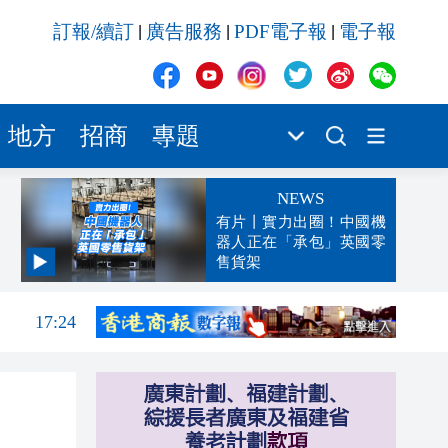
訂報/續訂
廣告服務
PDF電子報
電子報
|
|
|
地方
招商
專題
NEWS
有片丨實力出圈！中國機
器人正在「承包」英國零
售貨架
17:56
17:24
17:17
跨境
16:59
16:54