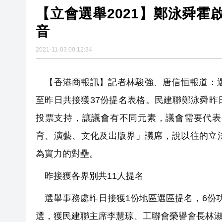
【立會選舉2021】鄭泳舜霍
【財通AH】勤浩醫藥「回血」再
音
賭壓頂
美媒：馬斯克拒絕讓烏克蘭用
2021-11-03 00:12:34
有片丨粵車南下沉浸式體驗指
【香港商報訊】記者林駿強、唐信恒報道：選
至昨日共接獲37份提名表格。民建聯鄭泳舜
投票支持，讓議會有不同元素，議會需要代表
育、演藝、文化及出版界」議席，說以往的立
為實力的對壘。
昨接獲各界別共11人提名
選舉事務處昨日接獲1份地區選區提名，6份
選，獲民建聯主席李慧琼、工聯會榮譽會長林