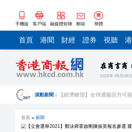
簡
手機版
客戶端
融媒體矩陣
郵箱
簡體
首頁
港聞
財經
證券
視聽
港
2026年 08月08
Fabrique華南首店深圳萬像
滾動新聞：
【經濟瞭望】全球通脹回升可
首頁
新聞
>
以滬深港澳為橋 連結全球新規
商事調解大賽圓滿舉辦
逾百體育界精英齊聚青途研討會