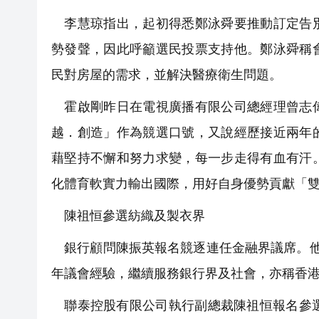
李慧琼指出，起初得悉鄭泳舜要推動訂定告別
勢發聲，因此呼籲選民投票支持他。鄭泳舜稱
民對房屋的需求，並解決醫療衛生問題。
霍啟剛昨日在電視廣播有限公司總經理曾志偉
越．創造」作為競選口號，又說經歷接近兩年
藉堅持不懈和努力求變，每一步走得有血有汗
化體育軟實力輸出國際，用好自身優勢貢獻「
陳祖恒參選紡織及製衣界
銀行顧問陳振英報名競逐連任金融界議席。他
年議會經驗，繼續服務銀行界及社會，亦稱香
聯泰控股有限公司執行副總裁陳祖恒報名參選