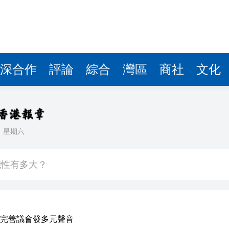
深合作
評論
綜合
灣區
商社
文化
日
星期六
天地啟幕 開啟設計生活新篇章
能性有多大？
青年魯班選舉2026頒獎典禮今舉行 甯漢豪稱政府和建造業議會做好培訓工作
則 第三屆滬深港國際法律服務大會暨第二屆「和・界」
 建言獻策推動體育產業化