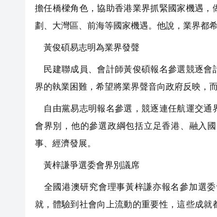
擔任橋樑角色，協助香港業界抓緊國家機遇，
劃、大灣區、前海等國家機遇。他說，業界都
黃俊碩易志明為業界發聲
民建聯成員、會計師黃俊碩報名參選競逐會計
界的執業困難，希望將業界聲音向政府反映，
自由黨易志明報名參選，競逐連任航運交通界
會界別，他的參選政綱包括立足香港、融入國
事、經濟發展。
黃梓謙爭選委會界別議席
全國港澳研究會理事黃梓謙亦報名參加選委會
就，體驗到社會向上流動的重要性，這些成就