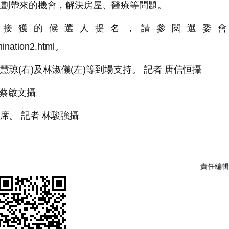
規劃帶來的機會，解決房屋、醫療等問題。
經接獲的候選人提名，請參閱選委會
mination2.html。
李慧琼(右)及林淑儀(左)等到場支持。 記者 唐信恒攝
 蔡啟文攝
議席。 記者 林駿強攝
責任編輯