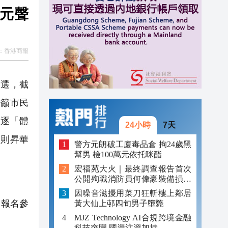
多元聲
元對
16:41
16:26
：
香港商報
16:19
參選，截
呼籲市民
逐「體
24小時
7天
，則昇華
警方元朗破工廈毒品倉 拘24歲黑
幫男 檢100萬元依托咪酯
宏福苑大火｜最終調查報告首次
公開殉職消防員何偉豪裝備損毀
照片
因噪音滋擾用菜刀狂斬樓上鄰居
日報名參
黃大仙上邨四旬男子墮斃
MJZ Technology AI合規跨境金融
科技突圍 國資注資加持