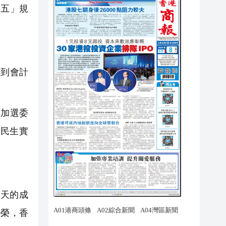
四五」規
到會計
加選委
民生實
天的成
向榮，香