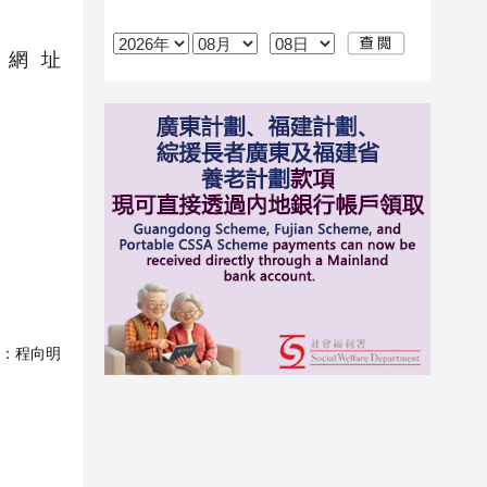
網址
：
程向明