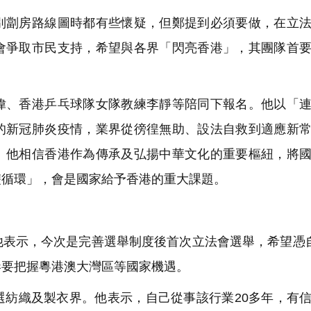
劏房路線圖時都有些懷疑，但鄭提到必須要做，在立法
會爭取市民支持，希望與各界「閃亮香港」，其團隊首
、香港乒乓球隊女隊教練李靜等陪同下報名。他以「連
的新冠肺炎疫情，業界從徬徨無助、設法自救到適應新
。他相信香港作為傳承及弘揚中華文化的重要樞紐，將
雙循環」，會是國家給予香港的重大課題。
表示，今次是完善選舉制度後首次立法會選舉，希望憑
港要把握粵港澳大灣區等國家機遇。
紡織及製衣界。他表示，自己從事該行業20多年，有