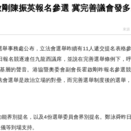
啟剛陳振英報名參選 冀完善議會發
次遞表港股！營收暴漲1786倍背後：資不抵債，9.9億
「星鏈」打擊俄境內目標
來源
南
舉事務處公布，立法會選舉昨續有11人遞交提名表格
昨日報名競逐連任九龍西議席，並說在完善選舉條例下，
基層的聲音。港協暨奧委會副會長霍啟剛昨報名參選競
法會選舉是政治立場的對壘，而完善選舉制度後的選舉
功能界別提名，以及4份選舉委員會界別提名。鄭泳舜昨
淑儀等到場支持。