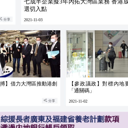
七成半企業擬3年內拓大灣區業務 香港成投資首
選切入點
分享
2021-11-03
脈搏】借力大灣區推動港創
【參政議政】對標內地
「通關碼」
分享
2021-11-02