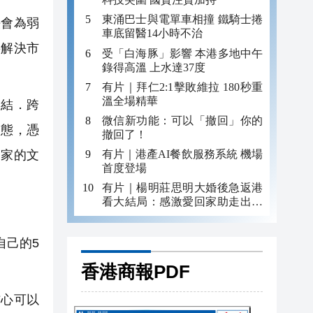
東涌巴士與電單車相撞 鐵騎士捲
會為弱
車底留醫14小時不治
要解決市
受「白海豚」影響 本港多地中午
錄得高溫 上水達37度
有片｜拜仁2:1擊敗維拉 180秒重
溫全場精華
結．跨
微信新功能：可以「撤回」你的
常態，憑
撤回了！
有片｜港產AI餐飲服務系統 機場
國家的文
首度登場
有片｜楊明莊思明大婚後急返港
看大結局：感激愛回家助走出低
谷 不捨大家庭
自己的5
香港商報PDF
信心可以