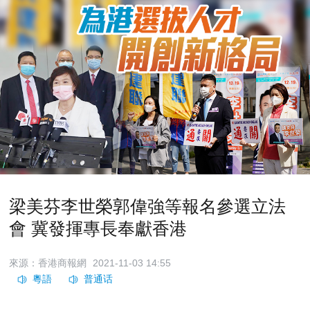
梁美芬李世榮郭偉強等報名參選立法
會 冀發揮專長奉獻香港
來源：香港商報網
2021-11-03 14:55