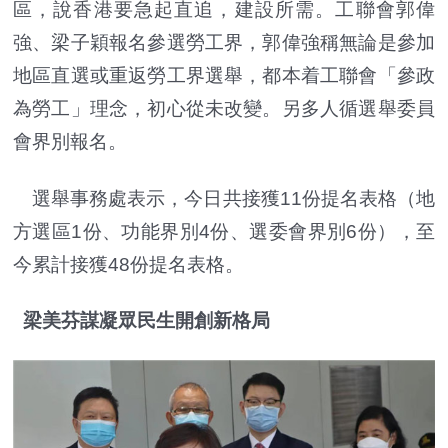
區，說香港要急起直追，建設所需。工聯會郭偉
強、梁子穎報名參選勞工界，郭偉強稱無論是參加
地區直選或重返勞工界選舉，都本着工聯會「參政
為勞工」理念，初心從未改變。另多人循選舉委員
會界別報名。
選舉事務處表示，今日共接獲11份提名表格（地
方選區1份、功能界別4份、選委會界別6份），至
今累計接獲48份提名表格。
梁美芬謀凝眾民生開創新格局