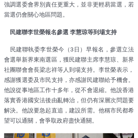
強調選委會界別責任更重大，並非更輕易當選，若
當選仍會關心地區問題。
民建聯李世榮報名
參選
李慧琼等到場支持
民建聯執委李世榮今（3日）早報名，參選立法
會選舉新界東南選區，獲民建聯主席李慧琼、新界
社團聯會會長梁志祥等人到場支持。李世榮表示，
感謝獲選委及市民支持，亦感謝民建聯給予機會。
他說從事地區工作十多年，從不會退縮。他說香港
落實香港國安法後由亂轉治，但仍有深層次問題要
解決。他說要急起直追，建設所需。他稱市民都希
望可以通關，會爭取政府盡快通關。