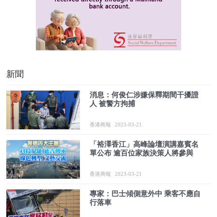
新聞
消息：何俊仁涉嫌保釋期間干擾證
人 被警方拘捕
香港商報
2023-03-21
「裕澤香江」高峰論壇演講嘉賓名
單公布 逾百位家族決策人將參與
香港商報
2023-03-21
專家：巴士傾側意外中 乘客不應自
行落車