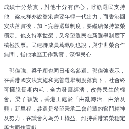
成績十分紮實，對他十分有信心，呼籲選民支持
他。梁志祥亦說香港需要年輕一代出力，而香港國
安法落實後，加上完善選舉制度，要繼續保持繁榮
穩定。他支持李世榮，又希望選民在新選舉制度下
積極投票。民建聯成員葛珮帆也說，與李世榮合作
無間，指他地區工作紮實，深得民心。
郭偉強、梁子穎也同日報名參選。郭偉強表示，
在香港國安法實施和完善選舉制度落實下，社會終
可擺脫長期內耗，全力發展經濟，改善民生的機
會。梁子穎說，香港正處於「由亂轉治、由治及
興」新里程，參選是希望秉承工會前輩的奮鬥精神
及努力，在議會內為勞工權益、維持香港繁榮穩定
等方面作貢獻。