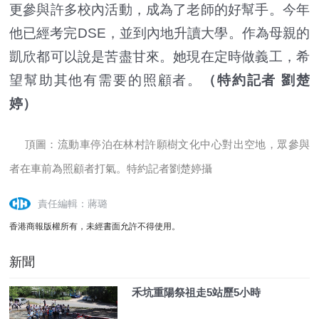
更參與許多校內活動，成為了老師的好幫手。今年
他已經考完DSE，並到內地升讀大學。作為母親的
凱欣都可以說是苦盡甘來。她現在定時做義工，希
望幫助其他有需要的照顧者。
（特約記者 劉楚
婷）
頂圖：流動車停泊在林村許願樹文化中心對出空地，眾參與
者在車前為照顧者打氣。特約記者劉楚婷攝
責任編輯：蔣璐
香港商報版權所有，未經書面允許不得使用。
新聞
禾坑重陽祭祖走5站歷5小時