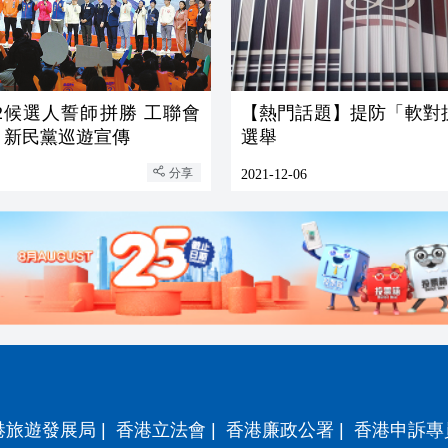
2候選人誓師拼勝 工聯會
【熱門話題】提防「軟對
 新民黨巡遊宣傳
選舉
分享
2021-12-06
港旅遊發展局
|
香港立法會
|
香港廉政公署
|
香港申訴專