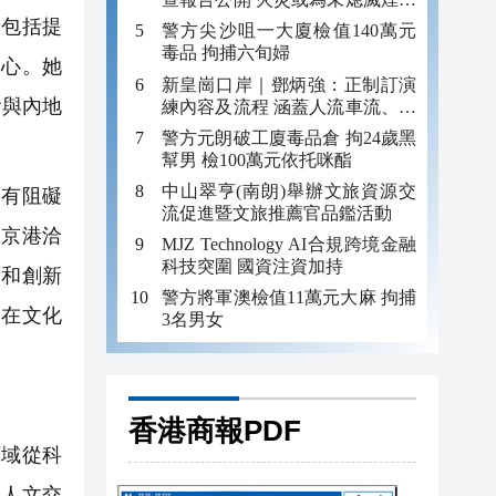
引發
，包括提
警方尖沙咀一大廈檢值140萬元
毒品 拘捕六旬婦
中心。她
新皇崗口岸｜鄧炳強：正制訂演
會與內地
練內容及流程 涵蓋人流車流、緊
急應變等
警方元朗破工廈毒品倉 拘24歲黑
幫男 檢100萬元依托咪酯
中山翠亨(南朗)舉辦文旅資源交
有阻礙
流促進暨文旅推薦官品鑑活動
屆京港洽
MJZ Technology AI合規跨境金融
科技突圍 國資注資加持
育和創新
警方將軍澳檢值11萬元大麻 拘捕
是在文化
3名男女
香港商報PDF
領域從科
、人文交