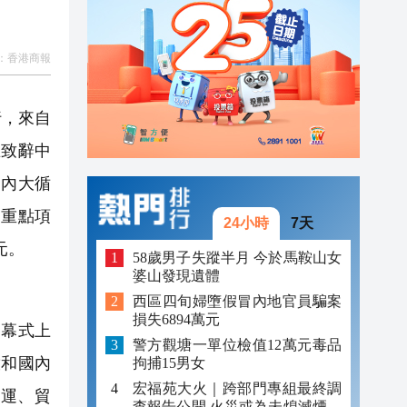
23:45
：
香港商報
23:38
23:29
行，來自
在致辭中
國內大循
資重點項
24小時
7天
元。
58歲男子失蹤半月 今於馬鞍山女
婆山發現遺體
西區四旬婦墮假冒內地官員騙案
損失6894萬元
幕式上
警方觀塘一單位檢值12萬元毒品
放和國內
拘捕15男女
宏福苑大火｜跨部門專組最終調
運、貿
查報告公開 火災或為未熄滅煙頭