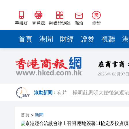
簡
手機版
客戶端
融媒體矩陣
郵箱
簡體
首頁
港聞
財經
證券
視聽
港
2026年 08月07
有片｜拜仁2:1擊
滾動新聞：
有片｜楊明莊思明大婚後急返港
羅淑佩：三場足球賽事逾12萬
首頁
新聞
>
SK海力士斥逾3000億建兩座晶
有片丨【《愛回家》迎大結局】