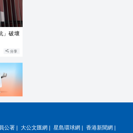
抗」破壞
分享
員公署
|
大公文匯網
|
星島環球網
|
香港新聞網
|