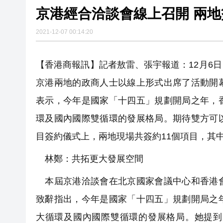
京港經合
叔」黎彼得
入境處反非法勞工行動拘12人
2021-12-07 00:14:20
社署籲市民提防偽冒社署通訊
李家超：鼓勵保險業開發跨境產
【香港商報訊】記者敖雷、張宇報道：12月6
京港兩地的政商人士以線上形式出席了活動開
表示，今年是國家「十四五」規劃開局之年，
環及國內國際雙循環的發展格局。期待雙方可
目簽約儀式上，兩地現場共簽約11個項目，其中
林鄭：共拓更大發展空間
本屆京港洽談會在北京國家會議中心和香港會
致辭指出，今年是國家「十四五」規劃開局之
大循環及國內國際雙循環的發展格局。她提到