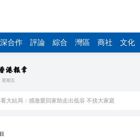
深合作
評論
綜合
灣區
商社
文化
日
星期五
敗維拉 180秒重溫全場精華
看大結局：感激愛回家助走出低谷 不捨大家庭
人入場 票尾經濟成效顯現
圓廠
銀髮男團「大四喜」：十年深厚情誼 有歡亦有淚 緬懷