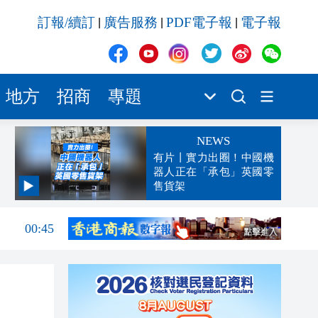
訂報/續訂
廣告服務
PDF電子報
電子報
|
|
|
地方
招商
專題
NEWS
有片丨實力出圈！中國機
器人正在「承包」英國零
售貨架
04:29
00:45
00:26
00:16
「豹
23:58