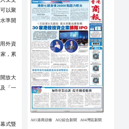
港可以聚
水準開
利用外資
2家，累
開放大
以及「一
開幕式暨