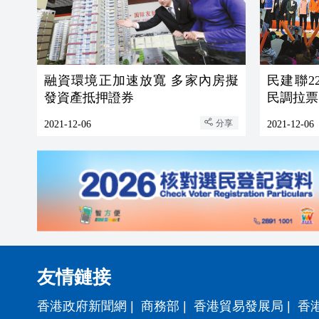
融資環境正加速放寬 多家內房擬
民建聯2
發資產抵押證券
民調拉票
分享
2021-12-06
2021-12-06
友情鏈接
香港政府新聞網
|
商務部
|
香港貿易發展局
|
香