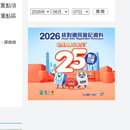
資重點項
及重點區
：
羅維維