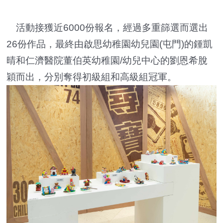
活動接獲近6000份報名，經過多重篩選而選出
26份作品，最終由啟思幼稚園幼兒園(屯門)的鍾凱
晴和仁濟醫院董伯英幼稚園/幼兒中心的劉恩希脫
穎而出，分別奪得初級組和高級組冠軍。