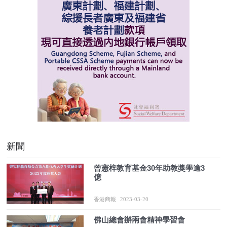
新聞
曾憲梓教育基金30年助教獎學逾3
億
香港商報
2023-03-20
佛山總會辦兩會精神學習會