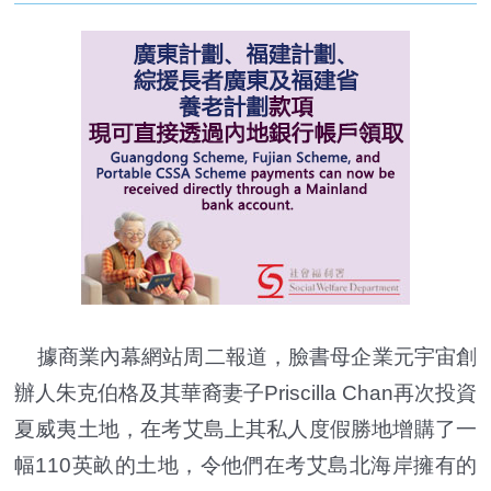
據商業內幕網站周二報道，臉書母企業元宇宙創
辦人朱克伯格及其華裔妻子Priscilla Chan再次投資
夏威夷土地，在考艾島上其私人度假勝地增購了一
幅110英畝的土地，令他們在考艾島北海岸擁有的