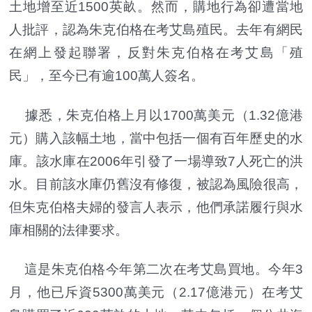
土地增至近1500英畝。然而，購地行為卻遭當地
人批評，認為朱克伯格在考艾島殖民。去年有網民
在網上發起聯署，反對朱克伯格在考艾島「殖
民」，至今已有逾100萬人簽名。
據悉，朱克伯格上月以1700萬美元（1.32億港
元）購入該幅土地，當中包括一個有百年歷史的水
庫。該水庫在2006年引發了一場導致7人死亡的洪
水。目前該水庫仍舊沒有修復，被認為風險很高，
但朱克伯格夫婦的發言人表示，他們承諾履行與水
庫相關的法律要求。
這是朱克伯格今年第二次在考艾島買地。今年3
月，他已斥資5300萬美元（2.17億港元）在考艾