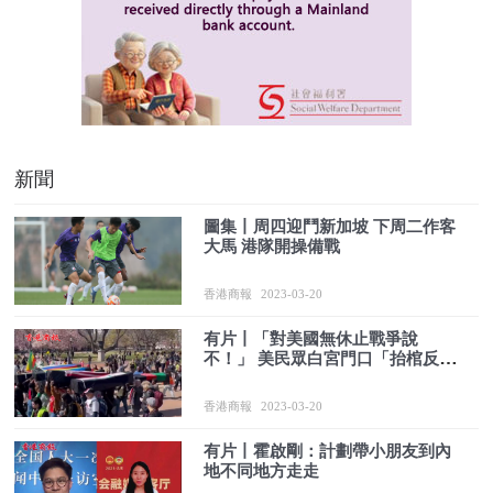
新聞
圖集丨周四迎鬥新加坡 下周二作客
大馬 港隊開操備戰
香港商報
2023-03-20
有片丨「對美國無休止戰爭說
不！」 美民眾白宮門口「抬棺反
戰」
香港商報
2023-03-20
有片丨霍啟剛：計劃帶小朋友到內
地不同地方走走