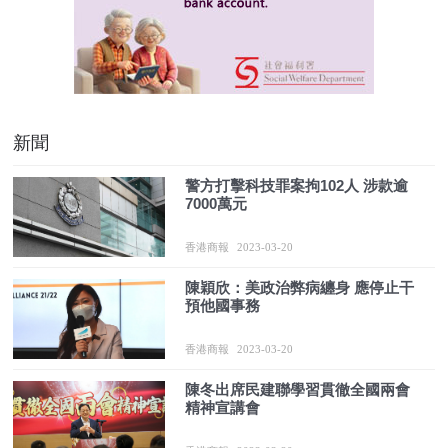
新聞
警方打擊科技罪案拘102人 涉款逾
7000萬元
香港商報
2023-03-20
陳穎欣：美政治弊病纏身 應停止干
預他國事務
香港商報
2023-03-20
陳冬出席民建聯學習貫徹全國兩會
精神宣講會