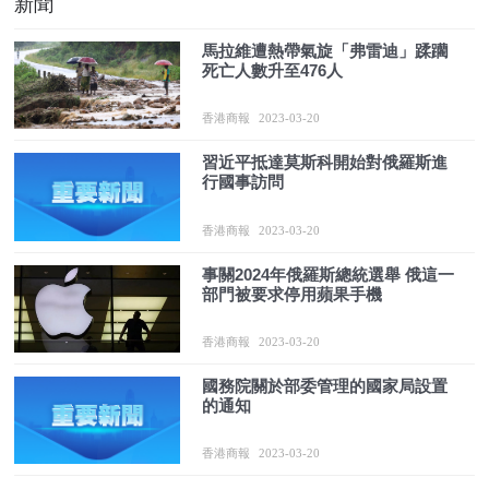
新聞
馬拉維遭熱帶氣旋「弗雷迪」蹂躪
死亡人數升至476人
香港商報
2023-03-20
習近平抵達莫斯科開始對俄羅斯進
行國事訪問
香港商報
2023-03-20
事關2024年俄羅斯總統選舉 俄這一
部門被要求停用蘋果手機
香港商報
2023-03-20
國務院關於部委管理的國家局設置
的通知
香港商報
2023-03-20