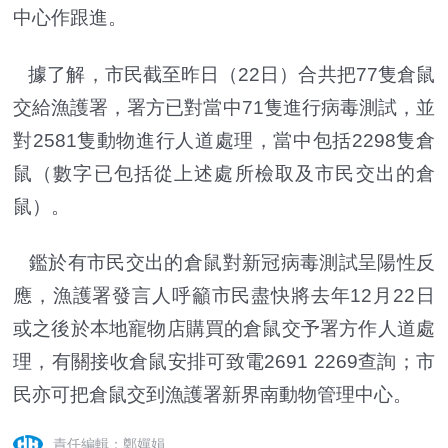
中心作跟進。
據了解，市民截至昨日（22日）合共把77隻倉鼠
交給漁護署，署方已對當中71隻進行病毒測試，並
對2581隻動物進行人道處理，當中包括2298隻倉
鼠（數字已包括從上述處所檢取及市民交出的倉
鼠）。
鑑於有市民交出的倉鼠對新冠病毒測試呈陽性反
應，漁護署發言人呼籲市民盡快將去年12月22日
或之後於本地寵物店購買的倉鼠交予署方作人道處
理，有關接收倉鼠安排可致電2691 2269查詢；市
民亦可把倉鼠交到漁護署新界南動物管理中心。
責任編輯：鄭嬋娟