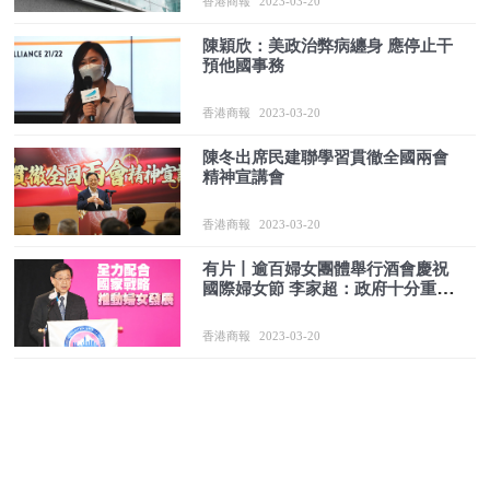
香港商報
2023-03-20
陳穎欣：美政治弊病纏身 應停止干
預他國事務
香港商報
2023-03-20
陳冬出席民建聯學習貫徹全國兩會
精神宣講會
香港商報
2023-03-20
有片丨逾百婦女團體舉行酒會慶祝
國際婦女節 李家超：政府十分重視
本港婦女發展
香港商報
2023-03-20