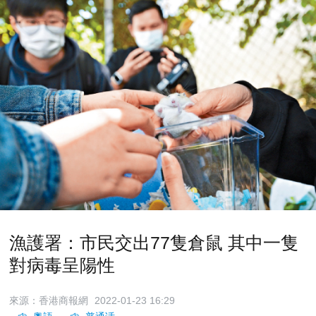
漁護署：市民交出77隻倉鼠 其中一隻
對病毒呈陽性
來源：香港商報網
2022-01-23 16:29