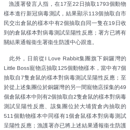
漁護署發言人指，在17至22日抽取1793個動物
樣本進行新冠病毒測試，結果顯示113個抽取自市
民交出倉鼠的樣本中有2個抽取自同一隻在19日收
到的倉鼠樣本對病毒測試呈陽性反應；署方已將有
關結果通報衞生署衞生防護中心跟進。
此外，日前從I Love Rabbit集團旗下銅鑼灣的
Little Boss寵物店抽取125個動物樣本，當中有7個
抽取自7隻倉鼠的樣本對病毒測試呈陽性反應；至
於從上述集團位於銅鑼灣的另一間寵物店採集的49
個倉鼠樣本中則有2個抽取自2隻倉鼠的樣本對病毒
測試呈陽性反應、該集團位於大埔貨倉內抽取的
511個動物樣本中同樣有1個倉鼠樣本對病毒測試
呈陽性反應；漁護署亦已將上述結果通報衞生防護