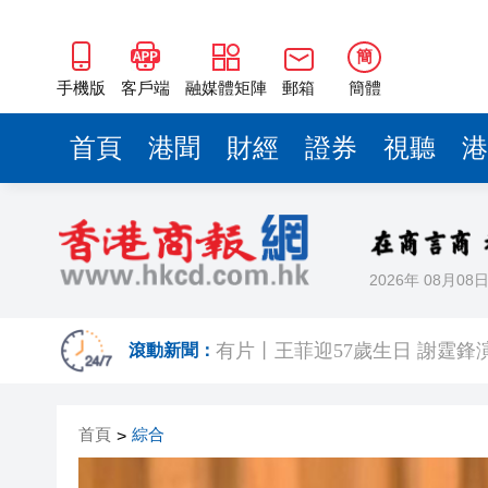
簡
手機版
客戶端
融媒體矩陣
郵箱
簡體
首頁
港聞
財經
證券
視聽
港
2026年 08月08
有片丨《功夫女足》香港首映禮
滾動新聞：
有片丨王菲迎57歲生日 謝霆鋒
港區省級政協聯誼會組織「慶祝
首頁
綜合
>
日本前首相撰文批高市早苗 指
有片丨星爺媽咪現身《功夫女足