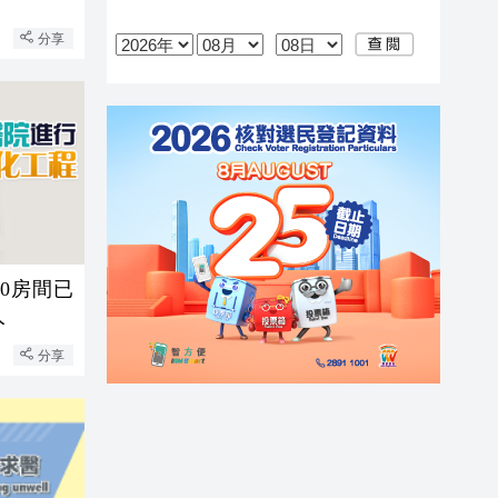
分享
0房間已
人
分享