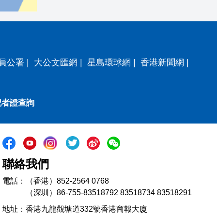
員公署
|
大公文匯網
|
星島環球網
|
香港新聞網
|
記者證查詢
聯絡我們
電話：（香港）852-2564 0768
（深圳）86-755-83518792 83518734 83518291
地址：香港九龍觀塘道332號香港商報大廈