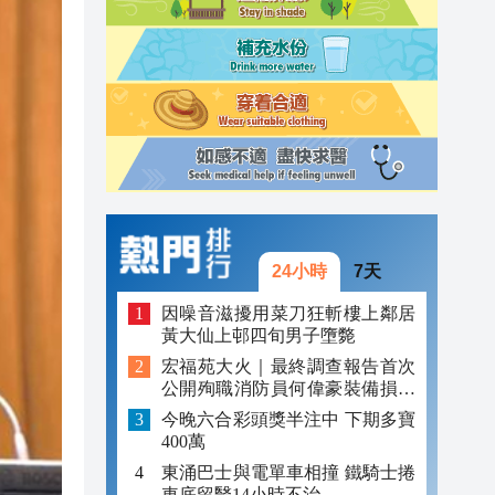
23:13
23:06
23:05
24小時
7天
因噪音滋擾用菜刀狂斬樓上鄰居
黃大仙上邨四旬男子墮斃
宏福苑大火｜最終調查報告首次
公開殉職消防員何偉豪裝備損毀
照片
今晚六合彩頭獎半注中 下期多寶
400萬
東涌巴士與電單車相撞 鐵騎士捲
車底留醫14小時不治