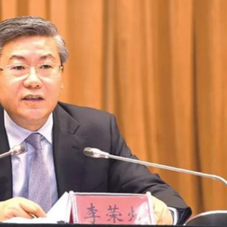
馬尾配白T 美麗明豔
，在湖光山色間大飽「口福+眼福」
河源