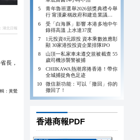
青年魯班選舉2026頒獎典禮今舉
行 甯漢豪稱政府和建造業議會做
好培訓工作
受「白海豚」影響 本港多地中午
：
湖北日報
錄得高溫 上水達37度
1元投資8元跟投 資本乘數效應彰
顯 30家港投投資企業排隊IPO
山頂一私家車未遵交規被截查 55
歲司機涉襲警被捕
副省長，
CHIIKAWA熱潮席捲香港！帶你
全城捕捉角色足迹
微信新功能：可以「撤回」你的
撤回了！
輯：
黃鶯
香港商報PDF