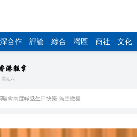
深合作
評論
綜合
灣區
商社
文化
日
星期六
 星爺眾主演驚喜現身 氣氛熱烈
演唱會兩度喊話生日快樂 隔空撒糖
中國共產黨成立105周年名家作品展」觀展活動
其對中日關係處理不當
》謝票場 親切揮手力挺兒子