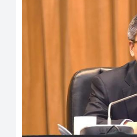
有片丨迪麗熱巴驚喜現身香港 高
超萬名「嘗鮮客」赴河源萬綠湖
央媒省媒灣區媒體採風團走進