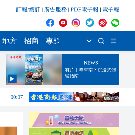
訂報/續訂
廣告服務
PDF電子報
電子報
|
|
|
地方
招商
專題
NEWS
有片丨粵車南下沉浸式體
驗指南
00:13
00:07
23:52
23:32
23:27