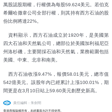
萬股認股期權，行權價為每股59.624美元。若伯克
希爾哈撒韋公司全部行權，則其持有西方石油的股
份比例將達22%。
資料顯示，西方石油成立於1920年，是美國第
四大石油和天然氣公司，總部位於美國加利福尼亞
州洛杉磯，主要開採石油和天然氣，業務範圍包括
美國、中東、北非和南美。
西方石油收漲9.47%，報價58.01美元，總市值
542億美元。該股年內已經累計上漲100.01%，期
間更是在3月10日站上59.60美元創歷史新高。
責任編輯：朱劍明
香港商報版權所有，未經書面允許不得使用。