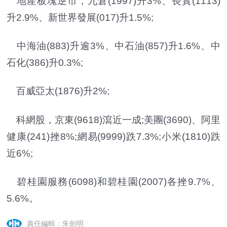
地產板塊逆市，九倉(1997)升3%、長實(1113)
升2.9%、新世界發展(017)升1.5%;
中海油(883)升逾3%、中石油(857)升1.6%、中
石化(386)升0.3%;
百威亞太(1876)升2%;
科網股，京東(9618)瀉近一成;美團(3690)、阿里
健康(241)挫8%;網易(9999)跌7.3%;小米(1810)跌
近6%;
碧桂園服務(6098)和碧桂園(2007)各挫9.7%、
5.6%。
責任編輯：朱劍明