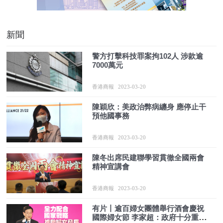
新聞
警方打擊科技罪案拘102人 涉款逾
7000萬元
香港商報
2023-03-20
陳穎欣：美政治弊病纏身 應停止干
預他國事務
香港商報
2023-03-20
陳冬出席民建聯學習貫徹全國兩會
精神宣講會
香港商報
2023-03-20
有片丨逾百婦女團體舉行酒會慶祝
國際婦女節 李家超：政府十分重視