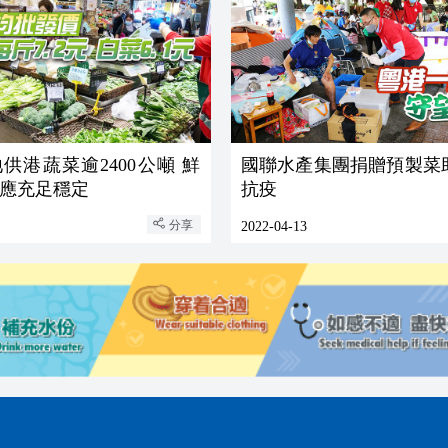
地供港蔬菜逾2400公噸 鮮
國聯水產集團捐贈預製菜
應充足穩定
抗疫
分享
2022-04-13