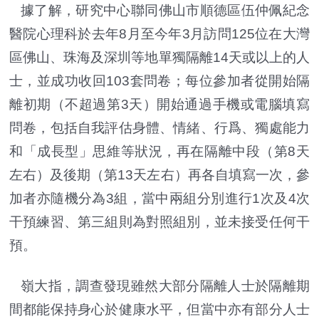
據了解，研究中心聯同佛山市順德區伍仲佩紀念
醫院心理科於去年8月至今年3月訪問125位在大灣
區佛山、珠海及深圳等地單獨隔離14天或以上的人
士，並成功收回103套問卷；每位參加者從開始隔
離初期（不超過第3天）開始通過手機或電腦填寫
問卷，包括自我評估身體、情緒、行爲、獨處能力
和「成長型」思維等狀況，再在隔離中段（第8天
左右）及後期（第13天左右）再各自填寫一次，參
加者亦隨機分為3組，當中兩組分別進行1次及4次
干預練習、第三組則為對照組別，並未接受任何干
預。
嶺大指，調查發現雖然大部分隔離人士於隔離期
間都能保持身心於健康水平，但當中亦有部分人士