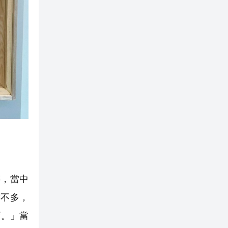
，當中
亦不多，
巧。」當