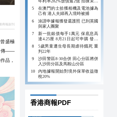
年利率282%放債逾2億 招徠未成
年追數
在澳門的士拾獲相機及電池據為
己有 港人夫婦再入境時被捕
涂謹申據報獲發還護照 已到英國
港商報副刊
與家人團聚
新一批銀債每手1萬元 保底息高
達4.25厘 8月21日起可申購 發行
曾盛極
金額最多550億
5歲男童遭生母長期虐待餓死 重
新傳——
判22年
沙田警區8·30合併 田心分區將併
物作品，
入沙田分區及馬鞍山分區
內地據報開始對境外保單收益徵
稅20%
香港商報PDF