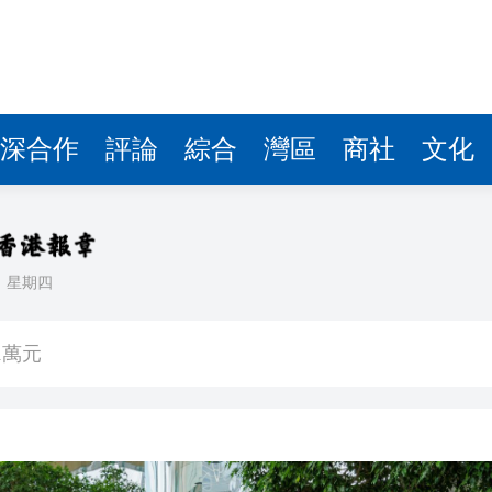
深合作
評論
綜合
灣區
商社
文化
日
星期四
問題 為兒子還卡數 實為學費生活費
1萬元
縣 調研紅色文化保護與非遺活態傳承
耗握機遇
合平台 共建科學智能開放生態