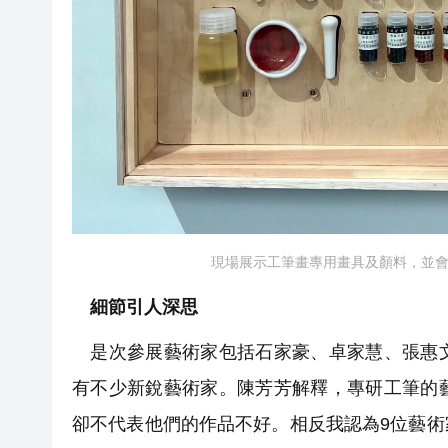
現場展示工筆畫專用畫具及顏料，並
細節引人深思
是次參展藝術家包括石家豪、卓家慧、張惠文
有不少新銳藝術家。陳芳芳解釋，專研工筆的
卻不代表他們的作品不好。相反我認為9位藝