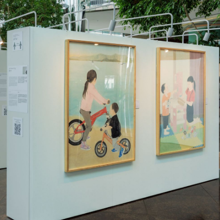
位圈中好友輪流探望 同事每周三次接送洗腎
0多個IP亮相莞邑 第十六屆漫博會向全球展示「動漫+」活力
通關安全與秩序萬無一失