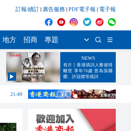
訂報/續訂
廣告服務
PDF電子報
電子報
|
|
|
地方
招商
專題
NEWS
有片丨香港填詞人黎彼得
離世 享年76歲 曾為張國
榮、許冠傑等填詞
21:56
21:49
21:43
21:28
21:05