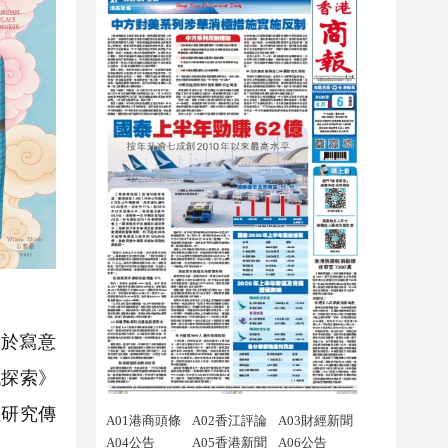
於寫意
代探索》
注研究傳