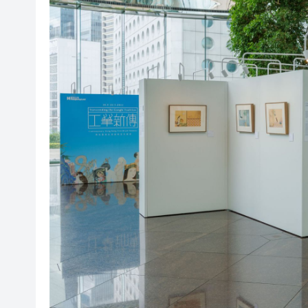
有片丨鍾志光談黎彼得生前：多
全球220
陳國基視察皇崗口岸 要求確保