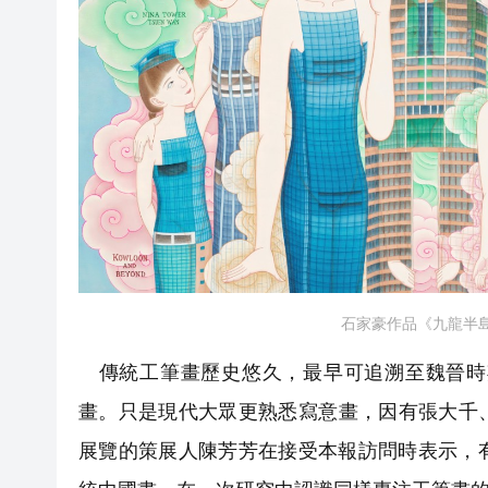
石家豪作品《九龍半島及
傳統工筆畫歷史悠久，最早可追溯至魏晉時
畫。只是現代大眾更熟悉寫意畫，因有張大千
展覽的策展人陳芳芳在接受本報訪問時表示，