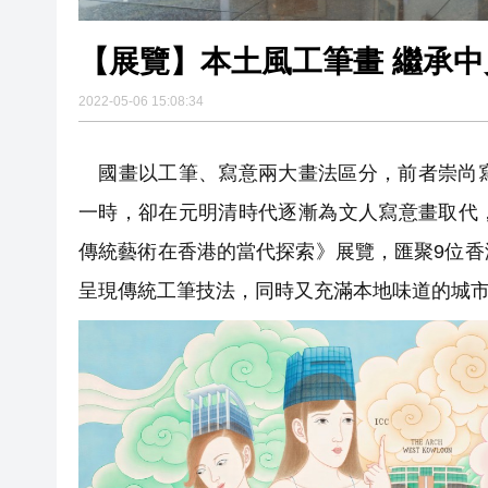
【展覽】本土風工筆畫 繼承中
2022-05-06 15:08:34
國畫以工筆、寫意兩大畫法區分，前者崇尚寫
一時，卻在元明清時代逐漸為文人寫意畫取代
傳統藝術在香港的當代探索》展覽，匯聚9位
呈現傳統工筆技法，同時又充滿本地味道的城