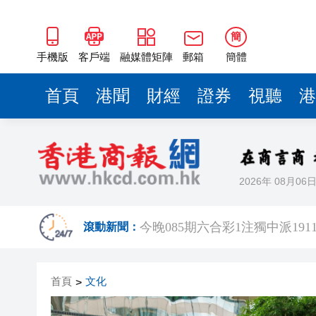
簡
手機版
客戶端
融媒體矩陣
郵箱
簡體
首頁
港聞
財經
證券
視聽
港
2026年 08月06
有片丨鍾志光澄清黎彼得無經濟
今晚085期六合彩1注獨中派191
滾動新聞：
港區全國人大代表團考察安徽涇
首頁
文化
>
【議事堂】完善行政主導 破內
晶泰科技發布全球首個AI4S綜