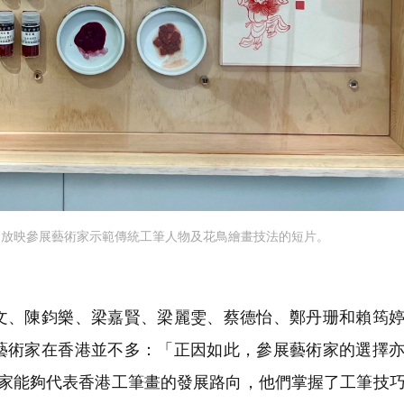
會放映參展藝術家示範傳統工筆人物及花鳥繪畫技法的短片。
、陳鈞樂、梁嘉賢、梁麗雯、蔡德怡、鄭丹珊和賴筠婷
藝術家在香港並不多：「正因如此，參展藝術家的選擇
術家能夠代表香港工筆畫的發展路向，他們掌握了工筆技