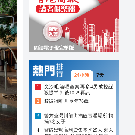
21:03
20:58
20:50
24小時
7天
尖沙咀酒吧命案再多4男被控謀
殺提堂 押後10·29再訊
黎彼得離世 享年76歲
警方荃灣川龍街搗破賣淫場所 拘
捕5名女子
警破黑幫高利貸集團拘25人 涉以