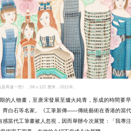
再遠一些》，58 x 122 厘米，2021年。
期的人物畫，至唐宋發展至爐火純青，形成的時間要早
、齊白石等名家。《工筆新傳——傳統藝術在香港的當
有感當代工筆畫被人忽視，因而舉辦今次展覽：「我專