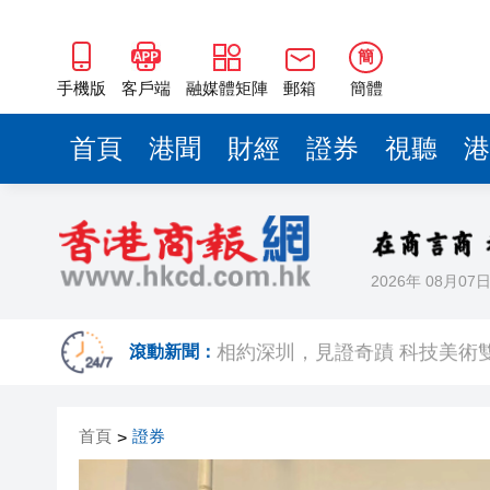
簡
手機版
客戶端
融媒體矩陣
郵箱
簡體
首頁
港聞
財經
證券
視聽
港
2026年 08月07
歐足聯：抵制國際足聯賽事立
相約深圳，見證
滾動新聞：
跑馬地私人泳池救生員涉用假證
首頁
證券
>
特朗普否認美國彈藥短缺 稱將
美股觀望非農數據 道指跌逾百