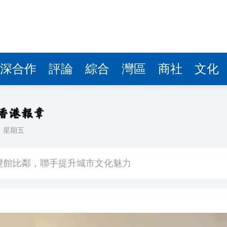
深合作
評論
綜合
灣區
商社
文化
日
星期五
場不變
奇蹟 科技美術雙館比鄰，聯手提升城市文化魅力
件 食環署勒令關閉報警處理
嚴懲發表叛國言論的「爆料者」
點