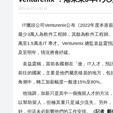
2022-05-23 13:43:16
IT獵頭公司Venturenix公布《2022年
最少3萬人為軟件工程師，其餘為軟件工程師
萬至1.5萬名IT 專才。Venturenix 總
及至明年，情況將會紓緩。
袁益霆稱，當前各國都在「搶」IT人才，預計未
前往的國家，主要是他們屬意移居的地方，包
角潮中，轉工加薪幅度一般達15%至80%。
他強調，加薪只是其中一個挽留人才的方法，更
以幫助留人，但極其量只是減少流失。另外，
好，但這未必影響他們的工作安排。
（記者 鄺