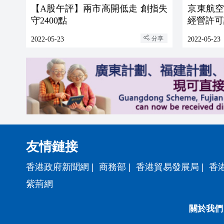
【A股午評】兩市高開低走 創指失
京東航
守2400點
經營許可
分享
2022-05-23
2022-05-23
友情鏈接
香港政府新聞網
|
商務部
|
香港貿易發展局
|
香
紫荊網
關於我們