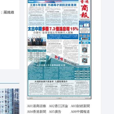
：
羅維維