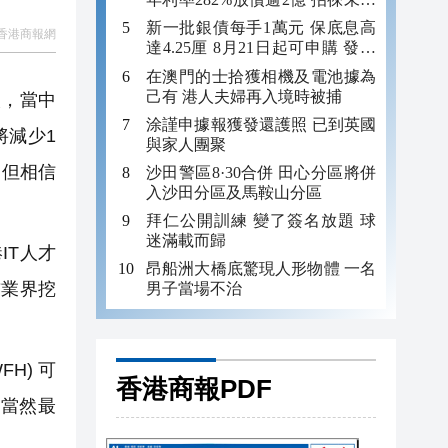
年追數
新一批銀債每手1萬元 保底息高
香港商報網
達4.25厘 8月21日起可申購 發行
金額最多550億
在澳門的士拾獲相機及電池據為
己有 港人夫婦再入境時被捕
人，當中
涂謹申據報獲發還護照 已到英國
將減少1
與家人團聚
，但相信
沙田警區8·30合併 田心分區將併
入沙田分區及馬鞍山分區
拜仁公開訓練 變了簽名放題 球
迷滿載而歸
IT人才
昂船洲大橋底驚現人形物體 一名
前業界挖
男子當場不治
H) 可
香港商報PDF
當然最