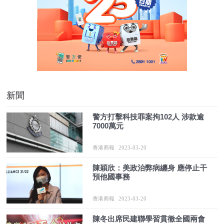
新聞
警方打擊科技罪案拘102人 涉款逾
7000萬元
香港商報
2023-03-20
陳穎欣：美政治弊病纏身 應停止干
預他國事務
香港商報
2023-03-20
陳冬出席民建聯學習貫徹全國兩會