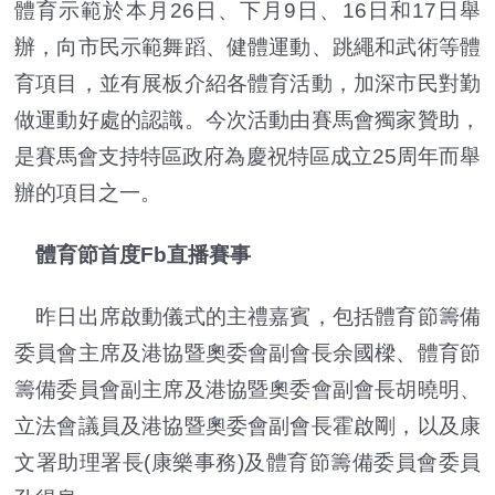
體育示範於本月26日、下月9日、16日和17日舉
辦，向市民示範舞蹈、健體運動、跳繩和武術等體
育項目，並有展板介紹各體育活動，加深市民對勤
做運動好處的認識。今次活動由賽馬會獨家贊助，
是賽馬會支持特區政府為慶祝特區成立25周年而舉
辦的項目之一。
體育節首度Fb直播賽事
昨日出席啟動儀式的主禮嘉賓，包括體育節籌備
委員會主席及港協暨奧委會副會長余國樑、體育節
籌備委員會副主席及港協暨奧委會副會長胡曉明、
立法會議員及港協暨奧委會副會長霍啟剛，以及康
文署助理署長(康樂事務)及體育節籌備委員會委員