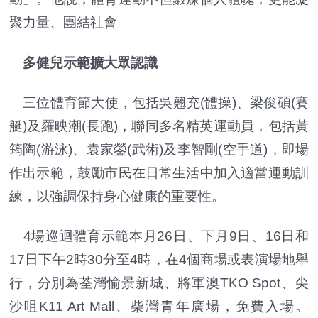
聚力量、團結社會。
多健兒示範擴大眾認識
三位體育節大使，包括吳翹充(體操)、梁俊碩(賽
艇)及羅映潮(長跑)，聯同多名精英運動員，包括黃
筠陶(游泳)、袁家鎣(武術)及李智剛(空手道)，即場
作出示範，鼓勵市民在日常生活中加入適當運動訓
練，以強調保持身心健康的重要性。
4場巡迴體育示範本月26日、下月9日、16日和
17日下午2時30分至4時，在4個商場或表演場地舉
行，分別為荃灣愉景新城、將軍澳TKO Spot、尖
沙咀K11 Art Mall、柴灣青年廣場，免費入場。