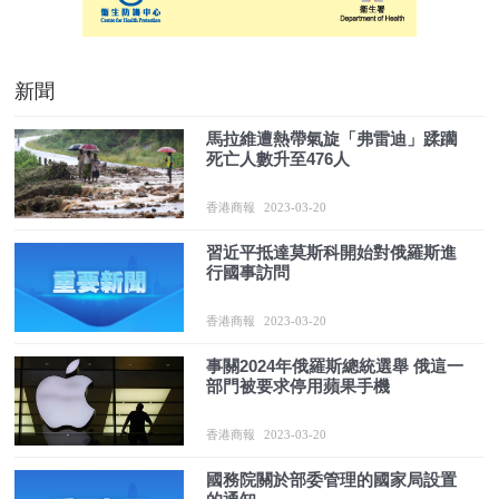
新聞
馬拉維遭熱帶氣旋「弗雷迪」蹂躪
死亡人數升至476人
香港商報
2023-03-20
習近平抵達莫斯科開始對俄羅斯進
行國事訪問
香港商報
2023-03-20
事關2024年俄羅斯總統選舉 俄這一
部門被要求停用蘋果手機
香港商報
2023-03-20
國務院關於部委管理的國家局設置