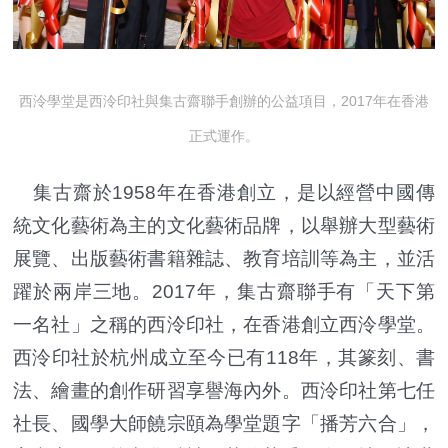
西泠學堂是西泠印社與集古齋聯手創辦的公益項目，2017年在香港
正式運作。
集古齋於1958年在香港創立，是以經營中國傳
統文化藝術為主的文化藝術品牌，以舉辦大型藝術
展覽、出版藝術書籍雜誌、教育培訓等為主，並活
躍於兩岸三地。2017年，集古齋聯手有「天下第
一名社」之稱的西泠印社，在香港創立西泠學堂。
西泠印社於杭州成立至今已有118年，其篆刻、書
法、繪畫的創作研習享譽海內外。西泠印社第七任
社長、國學大師饒宗頤為學堂題字「播芳六合」，