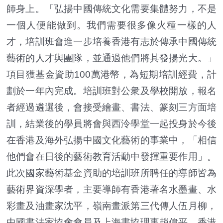
師身上。「弘揚中國傳統文化需要集體努力，不是
一個人便能做到。我們需要很多像火種一樣的人
才，培訓班會進一步培養香港有志於傳承中國傳統
藝術的人才與團隊，並通過他們將其發揚光大。」
項目獲基金資助100萬港幣，為短期培訓經費，計
劃於一年內完成。培訓班對公衆及學校開放，報名
者經過遴選後，會接受繪畫、書法、篆刻三方面培
訓，結業後的學員將會與西泠學堂一起投身於今後
在香港及海外弘揚中國文化藝術的事業中，「相信
他們會在日後的藝術教育活動中發揮重要作用」。
此次國家藝術基金資助的培訓班所聘任的導師皆為
藝術界資深學者，主要導師有香港著名水墨畫、水
彩畫及油畫家沈平，嶺南畫派第三代傳人伍月柳，
中國書法家協會會員及上海書協理事趙偉平，香港