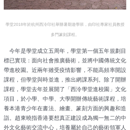
學堂2018年於杭州西泠印社舉辦暑期遊學班，由印社專家社員教授
多門篆刻課程。
今年是學堂成立五周年，學堂第一個五年規劃目
標已實現：面向社會推廣藝術，並將中國傳統文化
帶進校園。近兩年雖受疫情影響，不能高頻率開設
課程，但學堂與時並進，推出網課系列。除了開辦
課程，學堂去年並展開了「西泠學堂進校園」文化
項目，於小學、中學、大學開辦傳統藝術課程，培
養本港青少年在書法、繪畫、篆刻方面的興趣和造
詣。趙東曉指香港要想真正建設成為獨一無二的中
外文化藝術交流中心，培養屬於自己的藝術領軍人