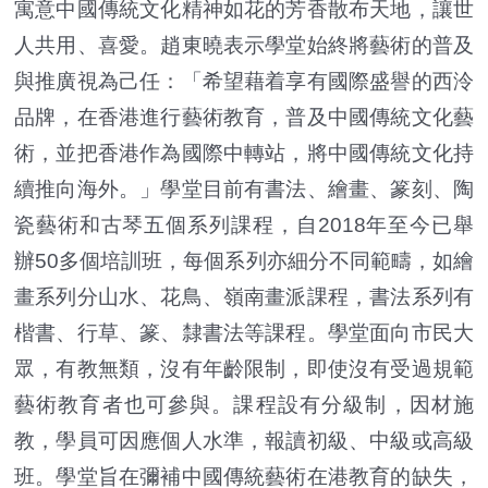
寓意中國傳統文化精神如花的芳香散布天地，讓世
人共用、喜愛。趙東曉表示學堂始終將藝術的普及
與推廣視為己任：「希望藉着享有國際盛譽的西泠
品牌，在香港進行藝術教育，普及中國傳統文化藝
術，並把香港作為國際中轉站，將中國傳統文化持
續推向海外。」學堂目前有書法、繪畫、篆刻、陶
瓷藝術和古琴五個系列課程，自2018年至今已舉
辦50多個培訓班，每個系列亦細分不同範疇，如繪
畫系列分山水、花鳥、嶺南畫派課程，書法系列有
楷書、行草、篆、隸書法等課程。學堂面向市民大
眾，有教無類，沒有年齡限制，即使沒有受過規範
藝術教育者也可參與。課程設有分級制，因材施
教，學員可因應個人水準，報讀初級、中級或高級
班。學堂旨在彌補中國傳統藝術在港教育的缺失，