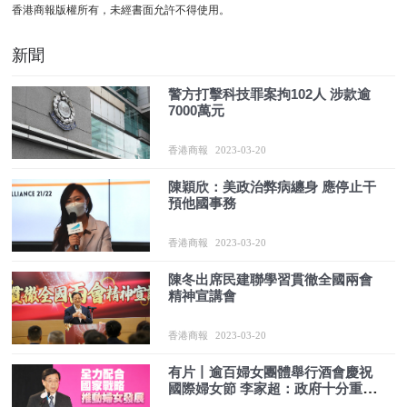
香港商報版權所有，未經書面允許不得使用。
新聞
警方打擊科技罪案拘102人 涉款逾
7000萬元
香港商報
2023-03-20
陳穎欣：美政治弊病纏身 應停止干
預他國事務
香港商報
2023-03-20
陳冬出席民建聯學習貫徹全國兩會
精神宣講會
香港商報
2023-03-20
有片丨逾百婦女團體舉行酒會慶祝
國際婦女節 李家超：政府十分重視
本港婦女發展