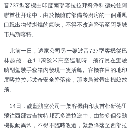
音737型客機由印度南部喀拉拉邦科澤科德飛往阿
聯酋杜拜途中，由於機艙前部備餐廚房的一個通風
口飄出物體燃燒的氣味，不得不改道降落至阿曼城
市馬斯喀特。
此前一日，這家公司另一架波音737型客機從巴
林起飛，在1.1萬餘米高空巡航時，飛行員在駕駛
艙副駕駛手套箱內發現一隻活鳥。客機在目的地印
度喀拉拉邦戈奇安全降落後，那隻鳥被帶出機艙放
飛。
14日，靛藍航空公司一架客機由印度首都新德里
飛往西部古吉拉特邦瓦多達拉途中，由於多個發動
機振動異常，不得不臨時改道，緊急降落至西部拉