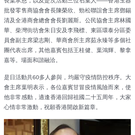
長葉承恩，以及是次活動三位召集人——香港玉器
批發零售商協會會長陳榮欣、勁松聯誼會主席鄧錫
清及全港商會總會會長劉麗斯。公民協會主席林國
華、柴灣街坊會朱日安及李飛標、東區環泰分區委
員會副主席梁志剛、華商會所主席茹永臻等多個社
團代表出席，其他嘉賓包括王桂健、葉鴻輝、黎拿
嘉等。場面和諧融洽。
是日活動共60多人參與，均嚴守疫情防控秩序。大
會主席葉明表示，各位嘉賓甘冒疫情風險而來，使
他非常感動，適逢香港回歸祖國二十五周年，大家
心情非常激動，祝願香港開啟新篇章。