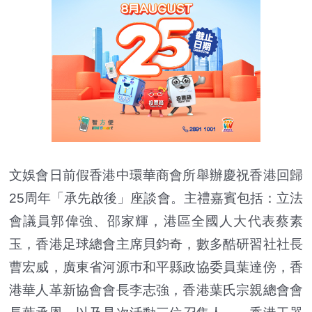
文娛會日前假香港中環華商會所舉辦慶祝香港回歸
25周年「承先啟後」座談會。主禮嘉賓包括：立法
會議員郭偉強、邵家輝，港區全國人大代表蔡素
玉，香港足球總會主席貝鈞奇，數多酷研習社社長
曹宏威，廣東省河源巿和平縣政協委員葉達傍，香
港華人革新協會會長李志強，香港葉氏宗親總會會