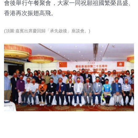
會後舉行午餐聚會，大家一同祝願祖國繁榮昌盛、
香港再次振翅高飛。
(頂圖:嘉賓出席慶回歸「承先啟後」座談會。)