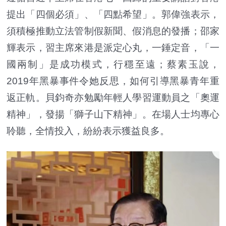
提出「四個必須」、「四點希望」。郭偉強表示，
須積極推動立法管制假新聞、假消息的發播；邵家
輝表示，習主席來港是派定心丸，一錘定音，「一
國兩制」是成功模式，行穩至遠；蔡素玉說，
2019年黑暴事件令她反思，如何引導黑暴青年重
返正軌。貝鈞奇亦勉勵年輕人學習運動員之「奧運
精神」，發揚「獅子山下精神」。在場人士均專心
聆聽，全情投入，紛紛表示獲益良多。